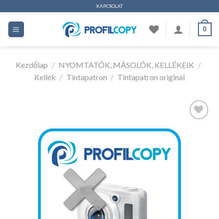
Ugrás
KAPCSOLAT
a
0
tartalomhoz
Kezdőlap
/
NYOMTATÓK, MÁSOLÓK, KELLÉKEIK
/
Kellék
/
Tintapatron
/
Tintapatron original
Kedvencekhez