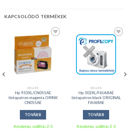
KAPCSOLÓDÓ TERMÉKEK
Kedvencekhez
Kedvencekhez
KELLÉK
KELLÉK
Hp 933XL/CN055AE
Hp 302XL/F6U68AE
tintapatron magenta ORINK
tintapatron black ORIGINAL
CN055AE
F6U68AE
TOVÁBB
TOVÁBB
Készleten, szállítás 2-3
Készleten, szállítás 2-3