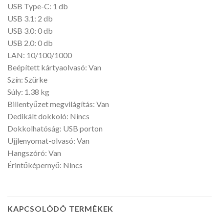
USB Type-C: 1 db
USB 3.1: 2 db
USB 3.0: 0 db
USB 2.0: 0 db
LAN: 10/100/1000
Beépített kártyaolvasó: Van
Szín: Szürke
Súly: 1.38 kg
Billentyűzet megvilágítás: Van
Dedikált dokkoló: Nincs
Dokkolhatóság: USB porton
Ujjlenyomat-olvasó: Van
Hangszóró: Van
Érintőképernyő: Nincs
KAPCSOLÓDÓ TERMÉKEK