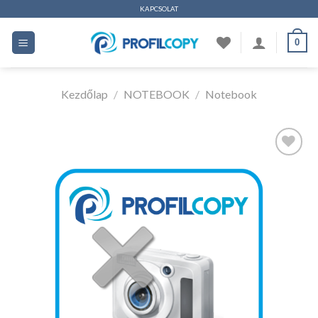
Ugrás
KAPCSOLAT
a
0
tartalomhoz
Kezdőlap
/
NOTEBOOK
/
Notebook
Kedvencekhez