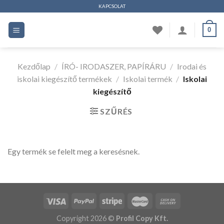
Ugrás
KAPCSOLAT
a
0
tartalomhoz
Kezdőlap
/
ÍRÓ- IRODASZER, PAPÍRÁRU
/
Irodai és
iskolai kiegészítő termékek
/
Iskolai termék
/
Iskolai
kiegészítő
SZŰRÉS
Egy termék se felelt meg a keresésnek.
Copyright 2026 ©
Profil Copy Kft.