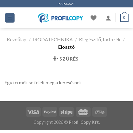
Ugrás
KAPCSOLAT
a
0
tartalomhoz
Kezdőlap
/
IRODATECHNIKA
/
Kiegészítő, tartozék
/
Elosztó
SZŰRÉS
Egy termék se felelt meg a keresésnek.
Copyright 2026 ©
Profil Copy Kft.