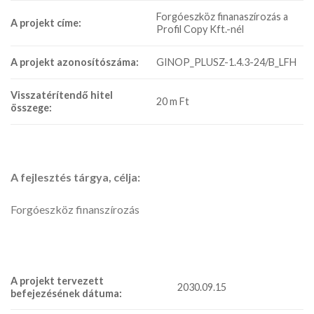
Forgóeszköz finanaszírozás a
A projekt címe:
Profil Copy Kft.-nél
A projekt azonosítószáma:
GINOP_PLUSZ-1.4.3-24/B_LFH
Visszatérítendő hitel
20 m Ft
összege:
A fejlesztés tárgya, célja:
Forgóeszköz finanszírozás
A projekt tervezett
2030.09.15
befejezésének dátuma: