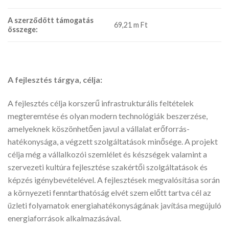
A szerződött támogatás
69,21 m Ft
összege:
A fejlesztés tárgya, célja:
A fejlesztés célja korszerű infrastrukturális feltételek
megteremtése és olyan modern technológiák beszerzése,
amelyeknek köszönhetően javul a vállalat erőforrás-
hatékonysága, a végzett szolgáltatások minősége. A projekt
célja még a vállalkozói szemlélet és készségek valamint a
szervezeti kultúra fejlesztése szakértői szolgáltatások és
képzés igénybevételével. A fejlesztések megvalósítása során
a környezeti fenntarthatóság elvét szem előtt tartva cél az
üzleti folyamatok energiahatékonyságának javítása megújuló
energiaforrások alkalmazásával.