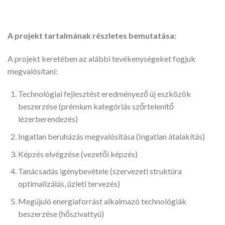
A projekt tartalmának részletes bemutatása:
A projekt keretében az alábbi tevékenységeket fogjuk
megvalósítani:
Technológiai fejlesztést eredményező új eszközök
beszerzése (prémium kategóriás szőrtelenítő
lézerberendezés)
Ingatlan beruházás megvalósítása (Ingatlan átalakítás)
Képzés elvégzése (vezetői képzés)
Tanácsadás igénybevétele (szervezeti struktúra
optimalizálás, üzleti tervezés)
Megújuló energiaforrást alkalmazó technológiák
beszerzése (hőszivattyú)