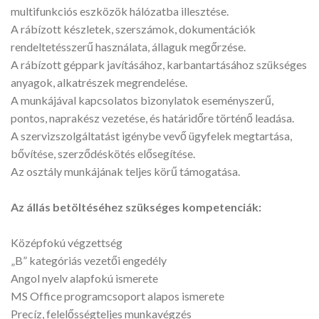
multifunkciós eszközök hálózatba illesztése.
A rábízott készletek, szerszámok, dokumentációk
rendeltetésszerű használata, állaguk megőrzése.
A rábízott géppark javításához, karbantartásához szükséges
anyagok, alkatrészek megrendelése.
A munkájával kapcsolatos bizonylatok eseményszerű,
pontos, naprakész vezetése, és határidőre történő leadása.
A szervizszolgáltatást igénybe vevő ügyfelek megtartása,
bővítése, szerződéskötés elősegítése.
Az osztály munkájának teljes körű támogatása.
Az állás betöltéséhez szükséges kompetenciák:
Középfokú végzettség
„B” kategóriás vezetői engedély
Angol nyelv alapfokú ismerete
MS Office programcsoport alapos ismerete
Precíz, felelősségteljes munkavégzés