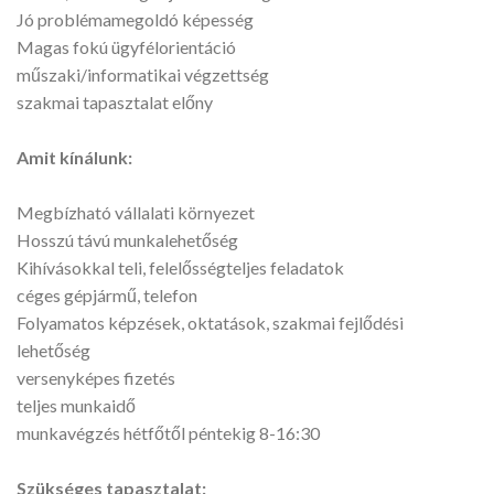
Jó problémamegoldó képesség
Magas fokú ügyfélorientáció
műszaki/informatikai végzettség
szakmai tapasztalat előny
Amit kínálunk:
Megbízható vállalati környezet
Hosszú távú munkalehetőség
Kihívásokkal teli, felelősségteljes feladatok
céges gépjármű, telefon
Folyamatos képzések, oktatások, szakmai fejlődési
lehetőség
versenyképes fizetés
teljes munkaidő
munkavégzés hétfőtől péntekig 8-16:30
Szükséges tapasztalat: