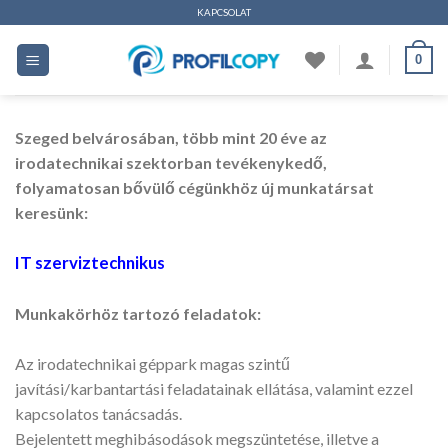
Ugrás
KAPCSOLAT
a
0
tartalomhoz
Szeged belvárosában, több mint 20 éve az
irodatechnikai szektorban tevékenykedő,
folyamatosan bővülő cégünkhöz új munkatársat
keresünk:
IT szerviztechnikus
Munkakörhöz tartozó feladatok:
Az irodatechnikai géppark magas szintű
javítási/karbantartási feladatainak ellátása, valamint ezzel
kapcsolatos tanácsadás.
Bejelentett meghibásodások megszüntetése, illetve a