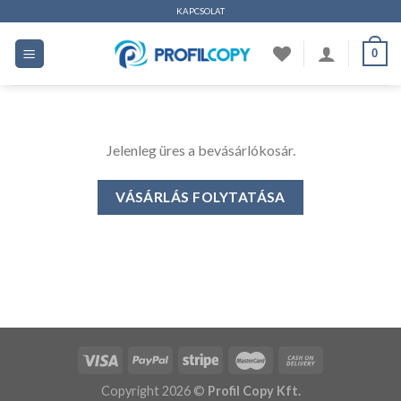
Ugrás
KAPCSOLAT
a
0
tartalomhoz
Jelenleg üres a bevásárlókosár.
VÁSÁRLÁS FOLYTATÁSA
Copyright 2026 ©
Profil Copy Kft.