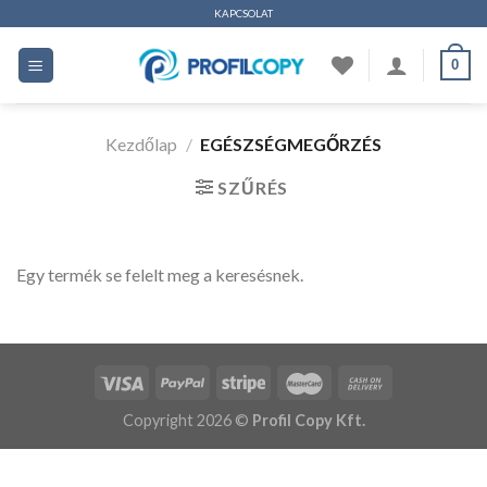
Ugrás
KAPCSOLAT
a
0
tartalomhoz
Kezdőlap
/
EGÉSZSÉGMEGŐRZÉS
SZŰRÉS
Egy termék se felelt meg a keresésnek.
Copyright 2026 ©
Profil Copy Kft.