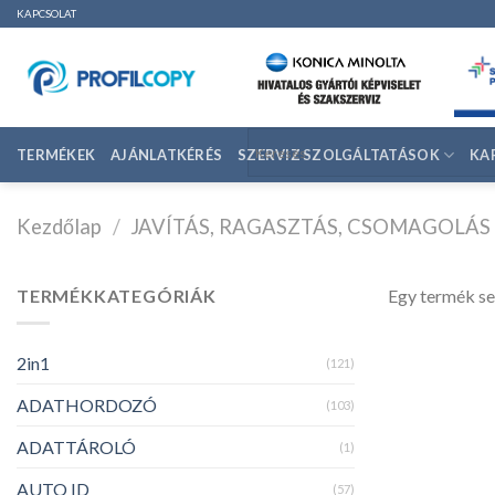
Ugrás
KAPCSOLAT
a
tartalomhoz
TERMÉKEK
AJÁNLATKÉRÉS
SZERVIZ SZOLGÁLTATÁSOK
KA
Kezdőlap
/
JAVÍTÁS, RAGASZTÁS, CSOMAGOLÁS
TERMÉKKATEGÓRIÁK
Egy termék se
2in1
(121)
ADATHORDOZÓ
(103)
ADATTÁROLÓ
(1)
AUTO ID
(57)