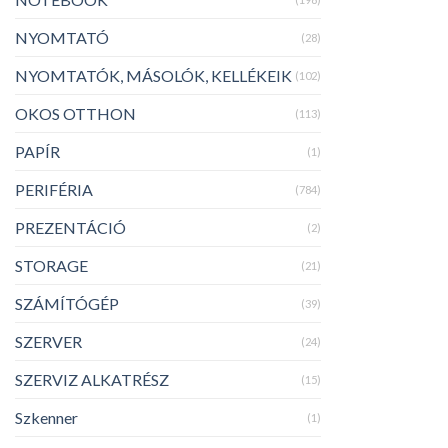
NYOMTATÓ
(28)
NYOMTATÓK, MÁSOLÓK, KELLÉKEIK
(102)
OKOS OTTHON
(113)
PAPÍR
(1)
PERIFÉRIA
(784)
PREZENTÁCIÓ
(2)
STORAGE
(21)
SZÁMÍTÓGÉP
(39)
SZERVER
(24)
SZERVIZ ALKATRÉSZ
(15)
Szkenner
(1)