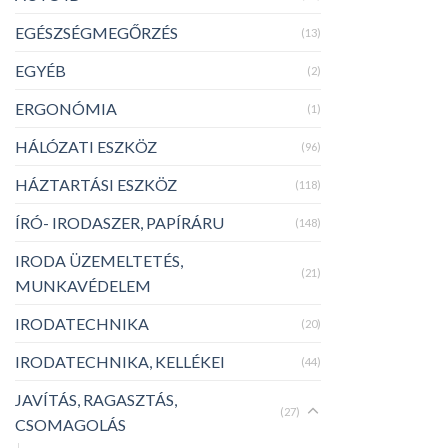
EGÉSZSÉGMEGŐRZÉS
(13)
EGYÉB
(2)
ERGONÓMIA
(1)
HÁLÓZATI ESZKÖZ
(96)
HÁZTARTÁSI ESZKÖZ
(118)
ÍRÓ- IRODASZER, PAPÍRÁRU
(148)
IRODA ÜZEMELTETÉS,
(21)
MUNKAVÉDELEM
IRODATECHNIKA
(20)
IRODATECHNIKA, KELLÉKEI
(44)
JAVÍTÁS, RAGASZTÁS,
(27)
CSOMAGOLÁS