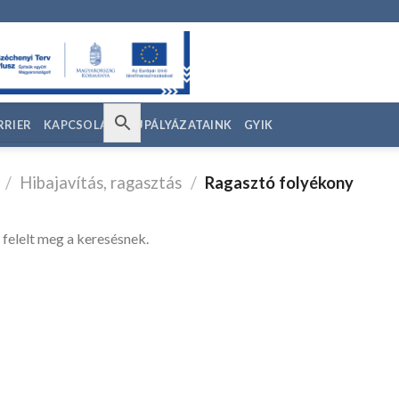
RRIER
KAPCSOLAT
EU PÁLYÁZATAINK
GYIK
/
Hibajavítás, ragasztás
/
Ragasztó folyékony
 felelt meg a keresésnek.