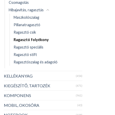
Csomagolás
Hibajavítás, ragasztás
Maszkolószalag
Pillanatragasztó
Ragasztó csík
Ragasztó folyékony
Ragasztó speciális
Ragasztó stift
Ragasztószalag és adagoló
KELLÉKANYAG
(454)
KIEGÉSZÍTŐ, TARTOZÉK
(471)
KOMPONENS
(961)
MOBIL, OKOSÓRA
(43)
NOTEBOOK
(198)