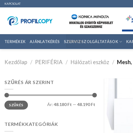
Ugrás
KAPCSOLAT
a
tartalomhoz
TERMÉKEK
AJÁNLATKÉRÉS
SZERVIZ SZOLGÁLTATÁSOK
KA
Kezdőlap
/
PERIFÉRIA
/
Hálózati eszköz
/
Mesh, 
SZŰRÉS ÁR SZERINT
Ár:
48.180 Ft
—
48.190 Ft
SZŰRÉS
TERMÉKKATEGÓRIÁK