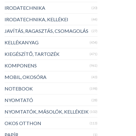
IRODATECHNIKA
(20)
IRODATECHNIKA, KELLÉKEI
(44)
JAVÍTÁS, RAGASZTÁS, CSOMAGOLÁS
(27)
KELLÉKANYAG
(454)
KIEGÉSZÍTŐ, TARTOZÉK
(471)
KOMPONENS
(961)
MOBIL, OKOSÓRA
(43)
NOTEBOOK
(198)
NYOMTATÓ
(28)
NYOMTATÓK, MÁSOLÓK, KELLÉKEIK
(102)
OKOS OTTHON
(113)
PAPÍR
(1)