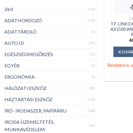
+
2in1
(121)
E
ADATHORDOZÓ
(103)
TP-LINK E
AX1500 WiF
ADATTÁROLÓ
(1)
4
AUTO ID
(57)
KOSÁR
EGÉSZSÉGMEGŐRZÉS
(13)
Rendelésre, v
EGYÉB
(2)
ERGONÓMIA
(1)
HÁLÓZATI ESZKÖZ
(96)
HÁZTARTÁSI ESZKÖZ
(118)
ÍRÓ- IRODASZER, PAPÍRÁRU
(148)
IRODA ÜZEMELTETÉS,
(21)
MUNKAVÉDELEM