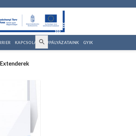
RRIER
KAPCSOLAT
EU PÁLYÁZATAINK
GYIK
Extenderek
Kedvencekhez