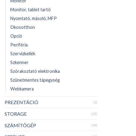
Monitor
Monitor, tablet tartó
Nyomtató, másoló, MFP
Okosotthon
Opció
Periféria
Szervizkellék
Szkenner
Szórakoztató elektronika
Szünetmentes tápegység
Webkamera
PREZENTÁCIÓ
(2)
STORAGE
(21)
SZÁMÍTÓGÉP
(39)