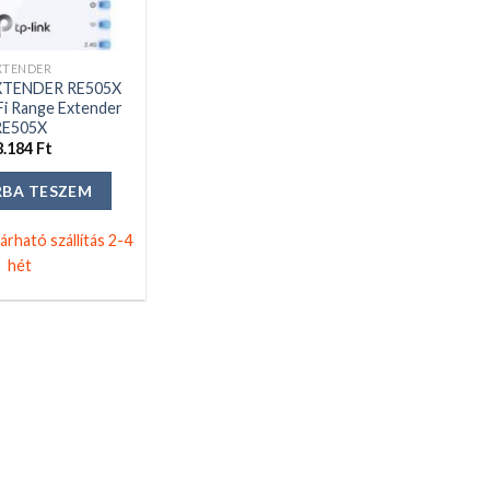
XTENDER
XTENDER RE505X
i Range Extender
RE505X
8.184
Ft
BA TESZEM
árható szállítás 2-4
hét