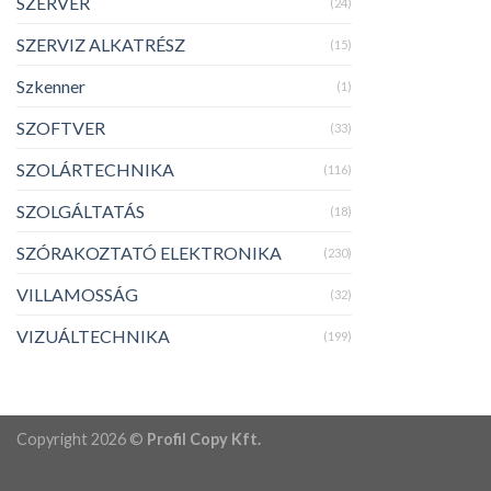
SZERVER
(24)
SZERVIZ ALKATRÉSZ
(15)
Szkenner
(1)
SZOFTVER
(33)
SZOLÁRTECHNIKA
(116)
SZOLGÁLTATÁS
(18)
SZÓRAKOZTATÓ ELEKTRONIKA
(230)
VILLAMOSSÁG
(32)
VIZUÁLTECHNIKA
(199)
Copyright 2026 ©
Profil Copy Kft.