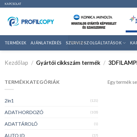
Ugrás
KAPCSOLAT
a
tartalomhoz
TERMÉKEK
AJÁNLATKÉRÉS
SZERVIZ SZOLGÁLTATÁSOK
KA
Kezdőlap
/
Gyártói cikkszám termék
/
3DFILAMP
TERMÉKKATEGÓRIÁK
Egy termék se
2in1
(121)
ADATHORDOZÓ
(103)
ADATTÁROLÓ
(1)
AUTO ID
(57)