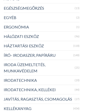
EGÉSZSÉGMEGŐRZÉS
(13)
EGYÉB
(2)
ERGONÓMIA
(1)
HÁLÓZATI ESZKÖZ
(96)
HÁZTARTÁSI ESZKÖZ
(118)
ÍRÓ- IRODASZER, PAPÍRÁRU
(148)
IRODA ÜZEMELTETÉS,
(21)
MUNKAVÉDELEM
IRODATECHNIKA
(20)
IRODATECHNIKA, KELLÉKEI
(44)
JAVÍTÁS, RAGASZTÁS, CSOMAGOLÁS
(27)
KELLÉKANYAG
(454)