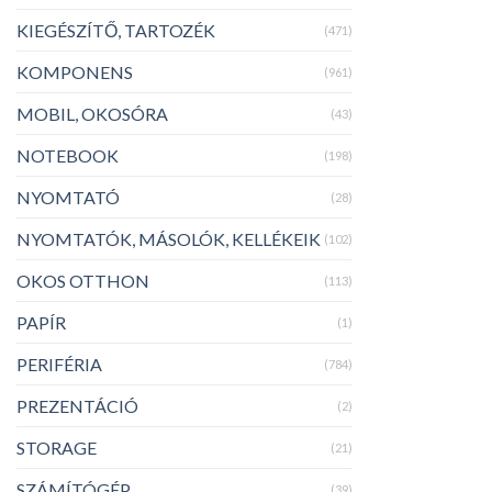
KIEGÉSZÍTŐ, TARTOZÉK
(471)
KOMPONENS
(961)
MOBIL, OKOSÓRA
(43)
NOTEBOOK
(198)
NYOMTATÓ
(28)
NYOMTATÓK, MÁSOLÓK, KELLÉKEIK
(102)
OKOS OTTHON
(113)
PAPÍR
(1)
PERIFÉRIA
(784)
PREZENTÁCIÓ
(2)
STORAGE
(21)
SZÁMÍTÓGÉP
(39)