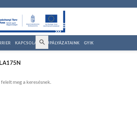
RRIER
KAPCSOLAT
EU PÁLYÁZATAINK
GYIK
LA175N
 felelt meg a keresésnek.