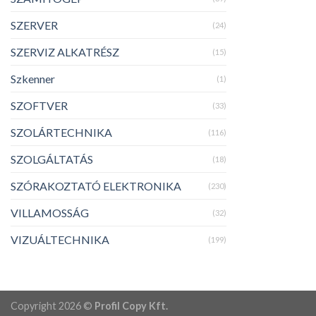
SZERVER
(24)
SZERVIZ ALKATRÉSZ
(15)
Szkenner
(1)
SZOFTVER
(33)
SZOLÁRTECHNIKA
(116)
SZOLGÁLTATÁS
(18)
SZÓRAKOZTATÓ ELEKTRONIKA
(230)
VILLAMOSSÁG
(32)
VIZUÁLTECHNIKA
(199)
Copyright 2026 ©
Profil Copy Kft.