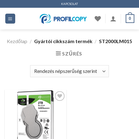
Ugrás
KAPCSOLAT
a
0
tartalomhoz
Kezdőlap
/
Gyártói cikkszám termék
/
ST2000LM015
SZŰRÉS
Kedvencekhez