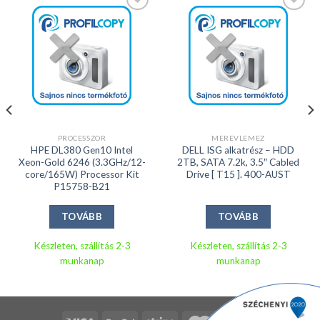
Kedvencekhez
Kedvencekhez
PROCESSZOR
MEREVLEMEZ
HPE DL380 Gen10 Intel
DELL ISG alkatrész – HDD
Xeon-Gold 6246 (3.3GHz/12-
2TB, SATA 7.2k, 3.5″ Cabled
core/165W) Processor Kit
Drive [ T15 ]. 400-AUST
P15758-B21
TOVÁBB
TOVÁBB
Készleten, szállítás 2-3
Készleten, szállítás 2-3
munkanap
munkanap