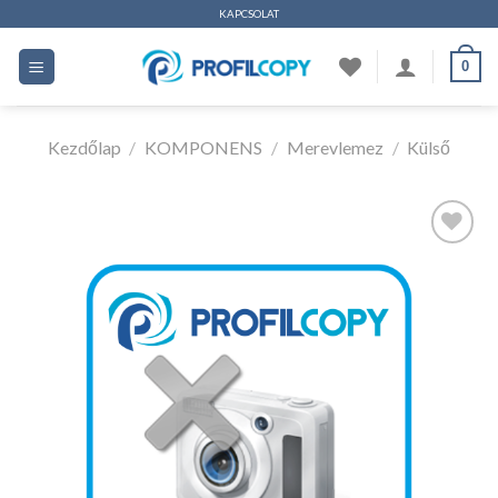
Ugrás
KAPCSOLAT
a
0
tartalomhoz
Kezdőlap
/
KOMPONENS
/
Merevlemez
/
Külső
Kedvencekhez