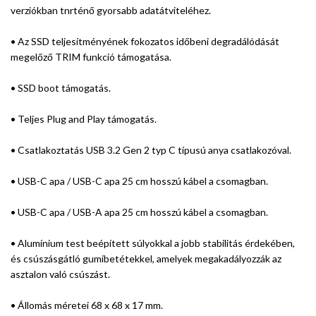
verziókban tnrténő gyorsabb adatátviteléhez.
• Az SSD teljesítményének fokozatos időbeni degradálódását
megelőző TRIM funkció támogatása.
• SSD boot támogatás.
• Teljes Plug and Play támogatás.
• Csatlakoztatás USB 3.2 Gen 2 typ C típusú anya csatlakozóval.
• USB-C apa / USB-C apa 25 cm hosszú kábel a csomagban.
• USB-C apa / USB-A apa 25 cm hosszú kábel a csomagban.
• Alumínium test beépített súlyokkal a jobb stabilitás érdekében,
és csúszásgátló gumibetétekkel, amelyek megakadályozzák az
asztalon való csúszást.
• Állomás méretei 68 x 68 x 17 mm.