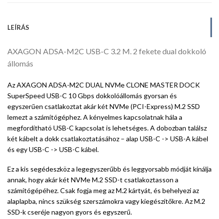
LEÍRÁS
AXAGON ADSA-M2C USB-C 3.2 M. 2 fekete dual dokkoló
állomás
Az AXAGON ADSA-M2C DUAL NVMe CLONE MASTER DOCK
SuperSpeed USB-C 10 Gbps dokkolóállomás gyorsan és
egyszerűen csatlakoztat akár két NVMe (PCI-Express) M.2 SSD
lemezt a számítógéphez. A kényelmes kapcsolatnak hála a
megfordítható USB-C kapcsolat is lehetséges. A dobozban találsz
két kábelt a dokk csatlakoztatásához – alap USB-C -> USB-A kábel
és egy USB-C -> USB-C kábel.
Ez a kis segédeszköz a legegyszerűbb és leggyorsabb módját kínálja
annak, hogy akár két NVMe M.2 SSD-t csatlakoztasson a
számítógépéhez. Csak fogja meg az M.2 kártyát, és behelyezi az
alaplapba, nincs szükség szerszámokra vagy kiegészítőkre. Az M.2
SSD-k cseréje nagyon gyors és egyszerű.