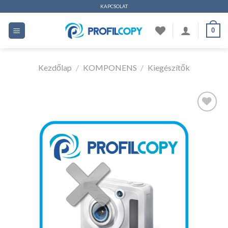
Ugrás
KAPCSOLAT
a
0
tartalomhoz
Kezdőlap
/
KOMPONENS
/
Kiegészítők
Kedvencekhez