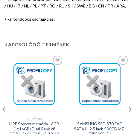
/ HU / IT / NL / PL / PT / RO / RU / SK / SWE / BG / CN / TR / ARA,
• kartondoboz csomagolás.
KAPCSOLÓDÓ TERMÉKEK
Kedvencekhez
Kedvencekhez
MEMÓRIA
SSD
HPE Szerver memória 16GB
SAMSUNG SSD 870 EVO
(1x16GB) Dual Rank x8
SATA III 2.5 inch 500GB MZ-
DDR4-2666 CAS-19-19-19
77E500B/EU