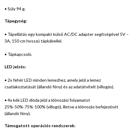
• Súly 94 g.
Tápegység:
• Tápellátás egy kompakt külső AC/DC adapter segítségével 5V –
3A, 150 cm hosszú tápkábellel.
• Tápkapcsoló.
LED jelzés:
• 2x fehér LED minden lemezhez, amely jelzi a lemez
csatlakoztatását (állandó fény) és az adatátvitelt (villogás).
• 4x kék LED dióda jelzi a klónozási folyamatot
25%-50%-75%-100% (villogó), illetve a klónozás befejezését
(állandó fény).
Támogatott operációs rendszerek: