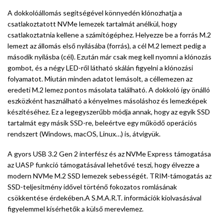
A dokkolóállomás segítségével könnyedén klónozhatja a
csatlakoztatott NVMe lemezek tartalmát anélkül, hogy
csatlakoztatnia kellene a számítógéphez. Helyezze be a forrás M.2
lemezt az állomás első nyílásába (forrás), a cél M.2 lemezt pedig a
második nyílásba (cél). Ezután már csak meg kell nyomni a klónozás
gombot, és a négy LED-ről látható skálán figyelni a klónozási
folyamatot. Miután minden adatot lemásolt, a céllemezen az
eredeti M.2 lemez pontos másolata található. A dokkoló így önálló
eszközként használható a kényelmes másoláshoz és lemezképek
készítéséhez. Ez a legegyszerűbb módja annak, hogy az egyik SSD
tartalmát egy másik SSD-re, beleértve egy működő operációs
rendszert (Windows, macOS, Linux…) is, átvigyük.
A gyors USB 3.2 Gen 2 interfész és az NVMe Express támogatása
az UASP funkció támogatásával lehetővé teszi, hogy élvezze a
modern NVMe M.2 SSD lemezek sebességét. TRIM-támogatás az
SSD-teljesítmény idővel történő fokozatos romlásának
csökkentése érdekében.A S.M.A.R.T. információk kiolvasásával
figyelemmel kísérhetők a külső merevlemez.