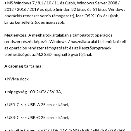
• MS Windows 7 / 8.1 / 10 / 11 és újabb, Windows Server 2008 /
2012 / 2016 / 2019 és újabb (minden 32 bites és 64 bites Windows
operációs rendszer verzió támogatott), Mac OS X 10.x és újabb,
Linux kernellel 2.6.x és magasabb.
Megjegyzés: A meghajtók általában a támogatott operációs
rendszer részét képezik. Windows 7 használata alatt ellenőrizni kell
az operációs rendszer támogatását és az illesztőprogramok
elérhetőségét az M.2 SSD meghajtó gyártójánál.
A csomag tartalma:
• NVMe dock,
• tápegység 100-240V / 5V-3A,
• USB-C <-> USB-A 25 cm-es kábel,
• USB-C <-> USB-C 25 cm-es kábel,
• telepítési útmutató CZ / DE / DK / ENG / ESP / FIN / FR / GR / HR