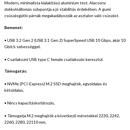
Modern, minimalista kialakítású alumínium test. Alacsony
dokkolóállomás súlypontja a jó stabilitás érdekében. A gumi
csúszásgátló párnák megakadályozzák az asztalon való csúszást.
Bemenet:
• USB 3.2 Gen 2 (USB 3.1 Gen 2) SuperSpeed USB 10 Gbps, akár 10
Gbit/s sebességgel.
• Csatlakozni USB type C female csatlakozás keresztül.
Támogatás:
• NVMe (PCI-Express) M.2 SSD meghajtók, egyoldalas és
kétoldalas,
• Nincs kapacitáskorlátozás,
• Támogatja M.2 meghajtók a következő méretekkel 2230, 2242,
2260, 2280, 22110 mm,