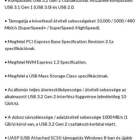
• Kompatibilis USB 3.2 Gen 2 csatlakozóval, visszafele kompatibilis
USB 3.1 Gen 1 (USB 3.0) és USB 2.0.
• Támogatja a következő átviteli sebességeket 10.000 / 5000 / 480
Mbit/s (SuperSpeed+ / SuperSpeed /HighSpeed).
• Megfelel PCI Express Base Specification Revision 3.1a
specifikációnak.
• Megfelel NVM Express 1.3 Specification.
• Megfelel a USB Mass Storage Class specifikációnak.
• Az állomás teljes áteresztőképessége / átviteli sebessége az
alkalmazott USB 3.2 Gen 2 interfész függvénye (elméletileg 10
Gbit/s).
• A doboz sávszélessége / adatátviteli sebessége 1000 MB/s (1
GB/s) körül van, a USB 3.2 Gen 2 csatlakozó korlátai miatt.
• UASP (USB Attached SCSI) támogatás Windows 8-ban és újabb