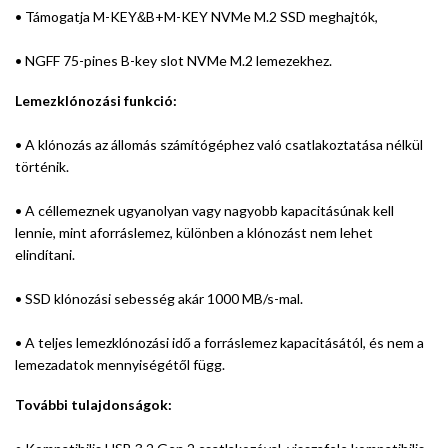
• Támogatja M-KEY
B+M-KEY NVMe M.2 SSD meghajtók,
&
• NGFF 75-pines B-key slot NVMe M.2 lemezekhez.
Lemezklónozási funkció:
• A klónozás az állomás számítógéphez való csatlakoztatása nélkül
történik.
• A céllemeznek ugyanolyan vagy nagyobb kapacitásúnak kell
lennie, mint aforráslemez, különben a klónozást nem lehet
elindítani.
• SSD klónozási sebesség akár 1000 MB/s-mal.
• A teljes lemezklónozási idő a forráslemez kapacitásától, és nem a
lemezadatok mennyiségétől függ.
További tulajdonságok: