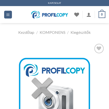
Ugrás
KAPCSOLAT
a
0
tartalomhoz
Kezdőlap
/
KOMPONENS
/
Kiegészítők
Kedvencekhez