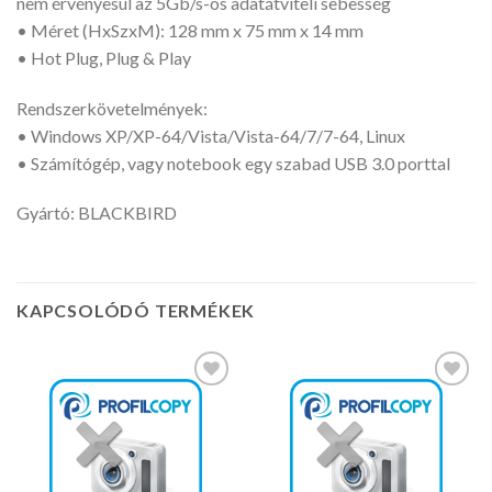
nem érvényesül az 5Gb/s-os adatátviteli sebesség
• Méret (HxSzxM): 128 mm x 75 mm x 14 mm
• Hot Plug, Plug & Play
Rendszerkövetelmények:
• Windows XP/XP-64/Vista/Vista-64/7/7-64, Linux
• Számítógép, vagy notebook egy szabad USB 3.0 porttal
Gyártó: BLACKBIRD
KAPCSOLÓDÓ TERMÉKEK
Kedvencekhez
Kedvencekhez