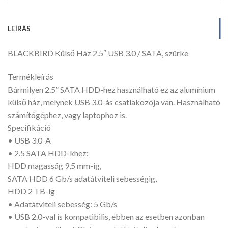
LEÍRÁS
BLACKBIRD Külső Ház 2.5″ USB 3.0 / SATA, szürke
Termékleírás
Bármilyen 2.5” SATA HDD-hez használható ez az alumínium
külső ház, melynek USB 3.0-ás csatlakozója van. Használható
számítógéphez, vagy laptophoz is.
Specifikáció
• USB 3.0-A
• 2.5 SATA HDD-khez:
HDD magasság 9,5 mm-ig,
SATA HDD 6 Gb/s adatátviteli sebességig,
HDD 2 TB-ig
• Adatátviteli sebesség: 5 Gb/s
• USB 2.0-val is kompatibilis, ebben az esetben azonban