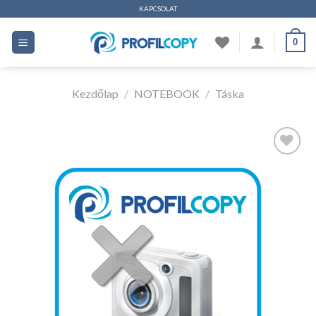
Ugrás
KAPCSOLAT
a
0
tartalomhoz
Kezdőlap
/
NOTEBOOK
/
Táska
Kedvencekhez