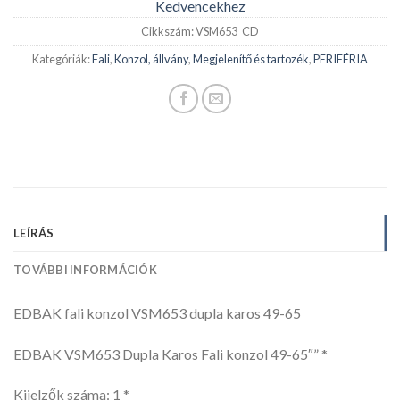
Kedvencekhez
Cikkszám:
VSM653_CD
Kategóriák:
Fali
,
Konzol, állvány
,
Megjelenítő és tartozék
,
PERIFÉRIA
LEÍRÁS
TOVÁBBI INFORMÁCIÓK
EDBAK fali konzol VSM653 dupla karos 49-65
EDBAK VSM653 Dupla Karos Fali konzol 49-65″” *
Kijelzők száma: 1 *