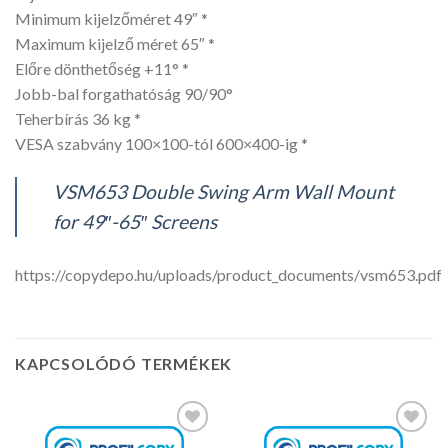
Minimum kijelzőméret 49″ *
Maximum kijelző méret 65″ *
Előre dönthetőség +11° *
Jobb-bal forgathatóság 90/90°
Teherbírás 36 kg *
VESA szabvány 100×100-tól 600×400-ig *
VSM653 Double Swing Arm Wall Mount
for 49″-65″ Screens
https://copydepo.hu/uploads/product_documents/vsm653.pdf
KAPCSOLÓDÓ TERMÉKEK
Kedvencekhez
Kedvencekhez