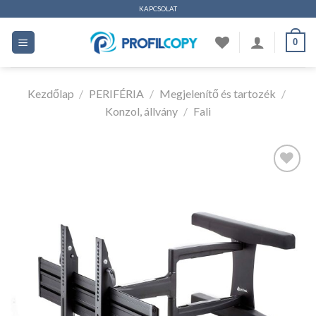
Ugrás
KAPCSOLAT
a
0
tartalomhoz
Kezdőlap
/
PERIFÉRIA
/
Megjelenítő és tartozék
/
Konzol, állvány
/
Fali
Kedvencekhez