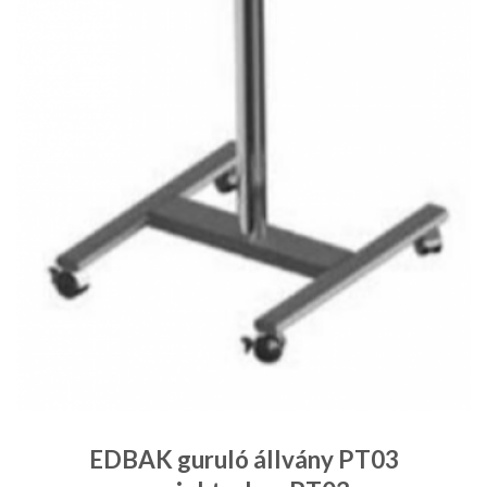
EDBAK guruló állvány PT03