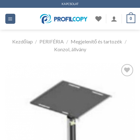
Ugrás
KAPCSOLAT
a
0
tartalomhoz
Kezdőlap
/
PERIFÉRIA
/
Megjelenítő és tartozék
/
Konzol, állvány
Kedvencekhez