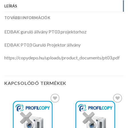
LEÍRÁS
TOVÁBBI INFORMÁCIÓK
EDBAK guruló állvány PT03 projektorhoz
EDBAK PT03 Guruló Projektor állvány
https://copydepo.hu/uploads/product_documents/pt03.pdf
KAPCSOLÓDÓ TERMÉKEK
Kedvencekhez
Kedvencekhez