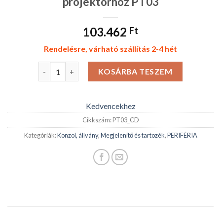
projektorhoz PT03
103.462
Ft
Rendelésre, várható szállítás 2-4 hét
EDBAK guruló állvány PT03 projektorhoz PT03 menny
KOSÁRBA TESZEM
Kedvencekhez
Cikkszám:
PT03_CD
Kategóriák:
Konzol, állvány
,
Megjelenítő és tartozék
,
PERIFÉRIA