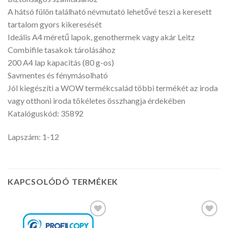
A hátsó fülön található névmutató lehetővé teszi a keresett
tartalom gyors kikeresését
Ideális A4 méretű lapok, genothermek vagy akár Leitz
Combifile tasakok tárolásához
200 A4 lap kapacitás (80 g-os)
Savmentes és fénymásolható
Jól kiegészíti a WOW termékcsalád többi termékét az iroda
vagy otthoni iroda tökéletes összhangja érdekében
Katalóguskód: 35892
Lapszám: 1-12
KAPCSOLÓDÓ TERMÉKEK
Kedvencekhez
Kedvencekhez