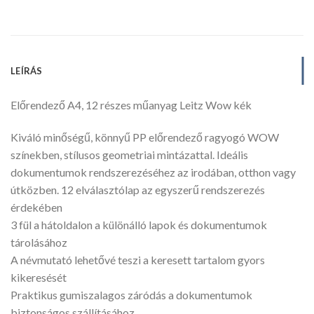
LEÍRÁS
Előrendező A4, 12 részes műanyag Leitz Wow kék
Kiváló minőségű, könnyű PP előrendező ragyogó WOW
színekben, stílusos geometriai mintázattal. Ideális
dokumentumok rendszerezéséhez az irodában, otthon vagy
útközben. 12 elválasztólap az egyszerű rendszerezés
érdekében
3 fül a hátoldalon a különálló lapok és dokumentumok
tárolásához
A névmutató lehetővé teszi a keresett tartalom gyors
kikeresését
Praktikus gumiszalagos záródás a dokumentumok
biztonságos szállításához