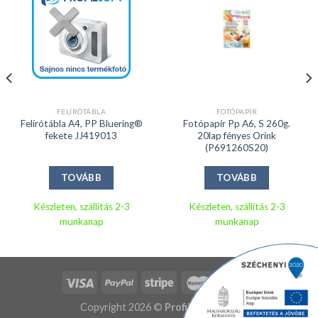
FELÍRÓTÁBLA
FOTÓPAPÍR
Felírótábla A4, PP Bluering®
Fotópapír Pp A6, S 260g.
fekete JJ419013
20lap fényes Orink
(P691260S20)
TOVÁBB
TOVÁBB
Készleten, szállítás 2-3
Készleten, szállítás 2-3
munkanap
munkanap
Copyright 2026 ©
Profil Copy Kft.