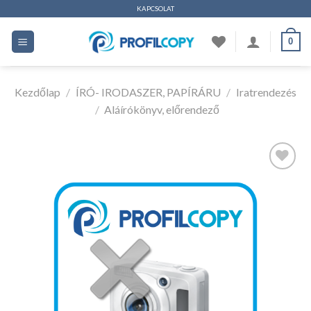
Ugrás
KAPCSOLAT
a
0
tartalomhoz
Kezdőlap
/
ÍRÓ- IRODASZER, PAPÍRÁRU
/
Iratrendezés
/
Aláírókönyv, előrendező
Kedvencekhez