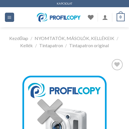
Ugrás
KAPCSOLAT
a
0
tartalomhoz
Kezdőlap
/
NYOMTATÓK, MÁSOLÓK, KELLÉKEIK
/
Kellék
/
Tintapatron
/
Tintapatron original
Kedvencekhez