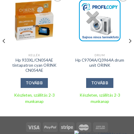
Kedvencekhez
Kedvencekhez
KELLÉK
DRUM
Hp 933XL/CN054AE
Hp C9704A/Q3964A drum
tintapatron cyan ORINK
unit ORINK
CN054AE
TOVÁBB
TOVÁBB
Készleten, szállítás 2-3
Készleten, szállítás 2-3
munkanap
munkanap