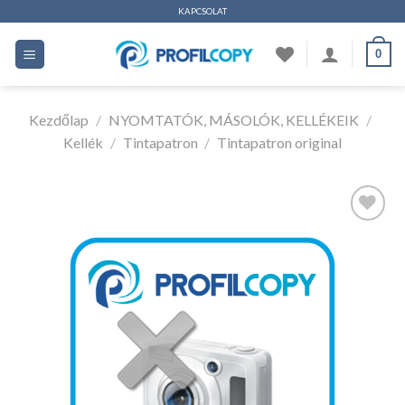
Ugrás
KAPCSOLAT
a
0
tartalomhoz
Kezdőlap
/
NYOMTATÓK, MÁSOLÓK, KELLÉKEIK
/
Kellék
/
Tintapatron
/
Tintapatron original
Kedvencekhez