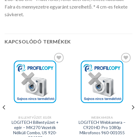
Falra és mennyezetre egyaránt szerelhető. * 4 cm-es fekete
sávkeret.
KAPCSOLÓDÓ TERMÉKEK
Kedvencekhez
Kedvencekhez
BILLENTYŰZET, EGÉR
WEBKAMERA
LOGITECH Billentyűzet +
LOGITECH Webkamera –
egér – MK270 Vezeték
C920 HD Pro 1080p
Nélküli Combo, US 920-
Mikrofonos 960-001055