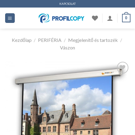
Ugrás
KAPCSOLAT
a
0
tartalomhoz
Kezdőlap
/
PERIFÉRIA
/
Megjelenítő és tartozék
/
Vászon
Kedvencekhez