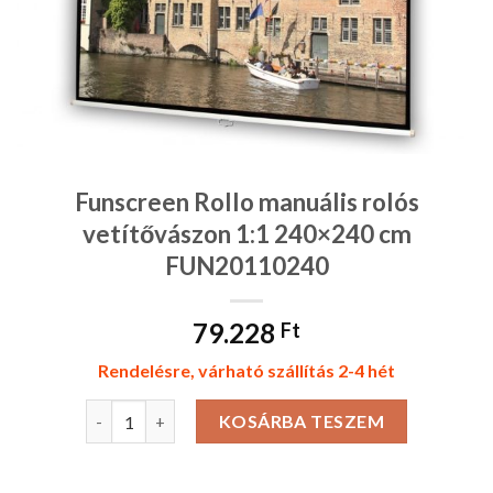
Funscreen Rollo manuális rolós
vetítővászon 1:1 240×240 cm
FUN20110240
79.228
Ft
Rendelésre, várható szállítás 2-4 hét
Funscreen Rollo manuális rolós vetítővászon 1:1 24
KOSÁRBA TESZEM