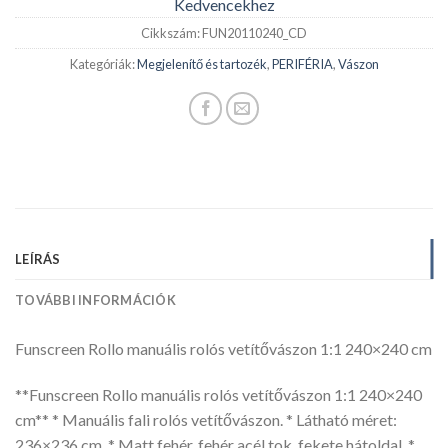
Kedvencekhez
Cikkszám:
FUN20110240_CD
Kategóriák:
Megjelenítő és tartozék
,
PERIFÉRIA
,
Vászon
LEÍRÁS
TOVÁBBI INFORMÁCIÓK
Funscreen Rollo manuális rolós vetítővászon 1:1 240×240 cm
**Funscreen Rollo manuális rolós vetítővászon 1:1 240×240
cm** * Manuális fali rolós vetítővászon. * Látható méret:
236×236 cm. * Matt fehér, fehér acél tok, fekete hátoldal. *