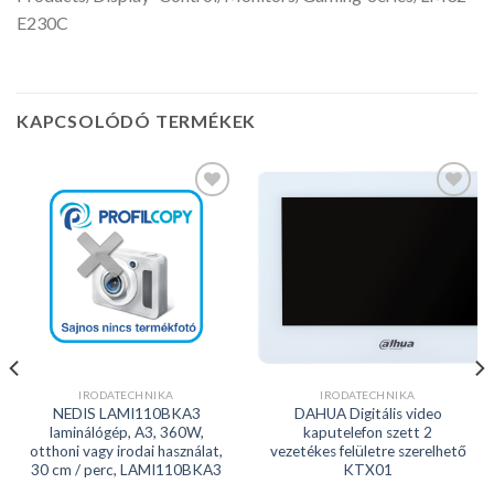
E230C
KAPCSOLÓDÓ TERMÉKEK
Kedvencekhez
Kedvencekhez
IRODATECHNIKA
IRODATECHNIKA
NEDIS LAMI110BKA3
DAHUA Digitális video
laminálógép, A3, 360W,
kaputelefon szett 2
otthoni vagy irodai használat,
vezetékes felületre szerelhető
30 cm / perc, LAMI110BKA3
KTX01