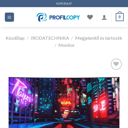
Ugrás
KAPCSOLAT
a
0
tartalomhoz
Kezdőlap
/
IRODATECHNIKA
/
Megjelenítő és tartozék
/
Monitor
Kedvencekhez