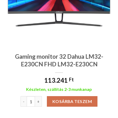
Gaming monitor 32 Dahua LM32-
E230CN FHD LM32-E230CN
113.241
Ft
Készleten, szállítás 2-3 munkanap
Gaming monitor 32 Dahua LM32-E230CN FHD LM32-E
KOSÁRBA TESZEM