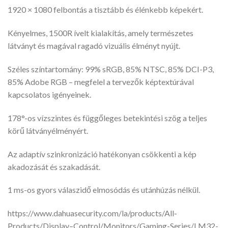
1920 × 1080 felbontás a tisztább és élénkebb képekért.
Kényelmes, 1500R ívelt kialakítás, amely természetes
látványt és magával ragadó vizuális élményt nyújt.
Széles színtartomány: 99% sRGB, 85% NTSC, 85% DCI-P3,
85% Adobe RGB – megfelel a tervezők képtextúrával
kapcsolatos igényeinek.
178°-os vízszintes és függőleges betekintési szög a teljes
körű látványélményért.
Az adaptív szinkronizáció hatékonyan csökkenti a kép
akadozását és szakadását.
1 ms-os gyors válaszidő elmosódás és utánhúzás nélkül.
https://www.dahuasecurity.com/la/products/All-
Products/Display–Control/Monitors/Gaming-Series/LM32-