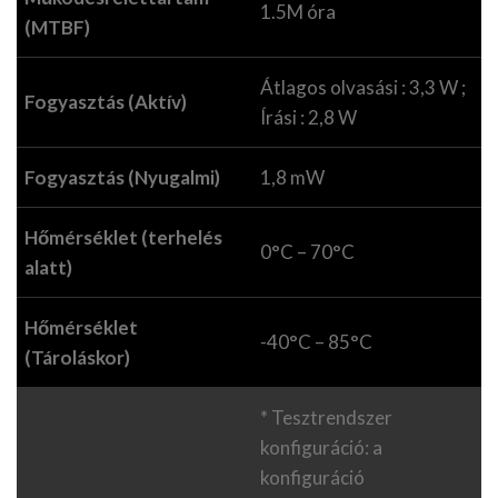
1.5M óra
(MTBF)
Átlagos olvasási : 3,3 W ;
Fogyasztás (Aktív)
Írási : 2,8 W
Fogyasztás (Nyugalmi)
1,8 mW
Hőmérséklet (terhelés
0°C – 70°C
alatt)
Hőmérséklet
-40°C – 85°C
(Tároláskor)
* Tesztrendszer
konfiguráció: a
konfiguráció