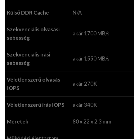
Külső DDR Cache
N/A
Szekvenciális olvasási
akár 1700 MB/s
sebesség
Szekvenciális írási
akár 1550 MB/s
sebesség
Véletlenszerű olvasás
akár 270K
IOPS
Véletlenszerű írás IOPS
akár 340K
Méretek
80 x 22 x 2.3 mm
Működési élettartam