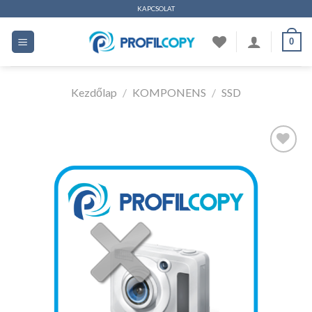
Ugrás
KAPCSOLAT
a
0
tartalomhoz
Kezdőlap
/
KOMPONENS
/
SSD
Kedvencekhez