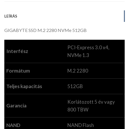
LEÍRÁS
GIGABYTE SSD M.2 2280 NVMe 512GB
PCI-Express 3.0 x4,
Interfész
NVMe 1.3
Formátum
M.2 2280
Teljes kapacitás
512GB
Korlátozott 5 év vagy
Garancia
800 TBW
NAND
NAND Flash