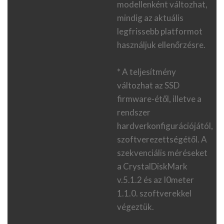
modellenként változhat,
mindig az aktuális
legfrissebb platformot
használjuk ellenőrzésre.
* A teljesítmény
változhat az SSD
firmware-étől, illetve a
rendszer
hardverkonfigurációjától,
szoftverezettségétől. A
szekvenciális méréseket
a CrystalDiskMark
v.5.1.2 és az I0meter
1.1.0. szoftverekkel
végeztük.