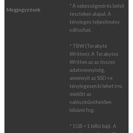
* A sebességmérés belső
Megjegyzések
teszteken alapul. A
tényleges teljesítmény
változhat.
* TBW (Terabyte
Written): A Terabytes
Written az az összes
adatmennyiség,
amennyit az SSD-re
ténylegesen ki lehet írni,
mielőtt az
valószínűsíthetően
hibázni fog.
* 1GB = 1 billió bájt. A