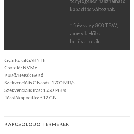
ténylegesen használható
kapacitás változhat.
* 5 év vagy 800 TBW,
amelyik előbb
bekövetkezik.
Gyártó: GIGABYTE
Csatoló: NVMe
Külső/Belső: Belső
Szekvenciális Olvasás: 1700 MB/s
Szekvenciális Írás: 1550 MB/s
Tárolókapacitás: 512 GB
KAPCSOLÓDÓ TERMÉKEK