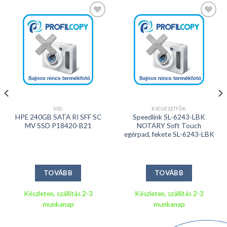
Kedvencekhez
Kedvencekhez
SSD
KIEGÉSZÍTŐK
HPE 240GB SATA RI SFF SC
Speedlink SL-6243-LBK
MV SSD P18420-B21
NOTARY Soft Touch
egérpad, fekete SL-6243-LBK
TOVÁBB
TOVÁBB
Készleten, szállítás 2-3
Készleten, szállítás 2-3
munkanap
munkanap