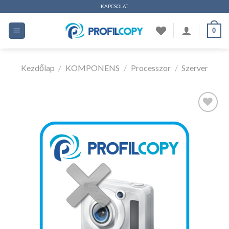
Ugrás
KAPCSOLAT
a
0
tartalomhoz
Kezdőlap
/
KOMPONENS
/
Processzor
/
Szerver
Kedvencekhez