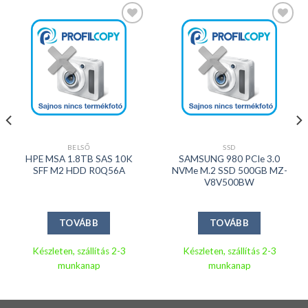
Kedvencekhez
Kedvencekhez
BELSŐ
SSD
HPE MSA 1.8TB SAS 10K
SAMSUNG 980 PCIe 3.0
SFF M2 HDD R0Q56A
NVMe M.2 SSD 500GB MZ-
V8V500BW
TOVÁBB
TOVÁBB
Készleten, szállítás 2-3
Készleten, szállítás 2-3
munkanap
munkanap