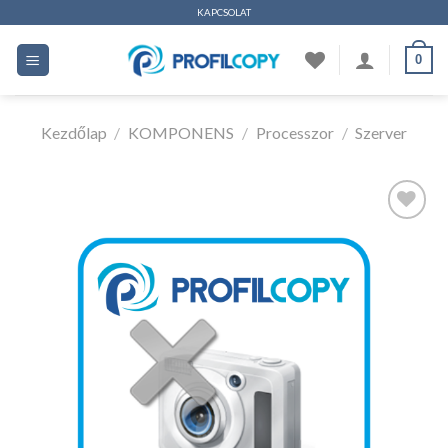
Ugrás
KAPCSOLAT
a
0
tartalomhoz
Kezdőlap
/
KOMPONENS
/
Processzor
/
Szerver
Kedvencekhez