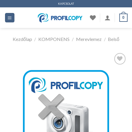
Ugrás
KAPCSOLAT
a
0
tartalomhoz
Kezdőlap
/
KOMPONENS
/
Merevlemez
/
Belső
Kedvencekhez