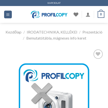
Ugrás
KAPCSOLAT
a
0
tartalomhoz
Kezdőlap
/
IRODATECHNIKA, KELLÉKEI
/
Prezentáció
/
Bemutatótábla, mágneses info keret
Kedvencekhez