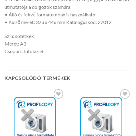
útmutatója a dolgozók számára
• Álló és fekvő formátumban is használható
• Külső méret: 323 x 446 mm Katalóguskód: 27012
Szín: sötétkék
Méret: A3
Csoport: Infokeret
KAPCSOLÓDÓ TERMÉKEK
Kedvencekhez
Kedvencekhez