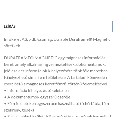
LEÍRÁS
Infókeret A3, 5 db/csomag, Durable Duraframe® Magnetic
sötétkék
DURAFRAME® MAGNETIC egy mágneses információs
keret, amely alkalmas figyelmeztetések, dokumentumok,
jelölések és információk kihelyezésére többféle méretben.
Kihelyezhető sima, fém felületekre. A tartalom könnyedén
cserélhető a mágneses keret fémről történő felemelésével.
• Információ kihelyezés tökéletesen
• A dokumentumok egyszerű cseréje
• Fém felületeken egyszerűen használható (fehértábla, fém
szekrény, gépek)
• Felhasználási terület: A3-as méretben, pl. gépek használati