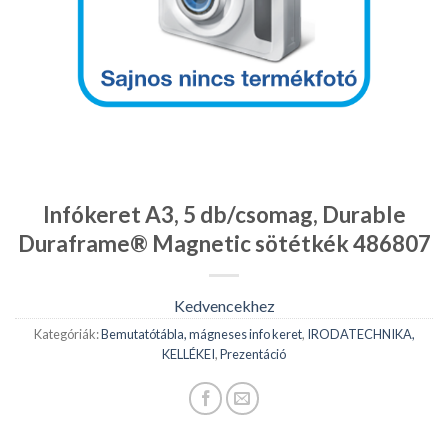
Infókeret A3, 5 db/csomag, Durable
Duraframe® Magnetic sötétkék 486807
Kedvencekhez
Kategóriák:
Bemutatótábla, mágneses info keret
,
IRODATECHNIKA,
KELLÉKEI
,
Prezentáció