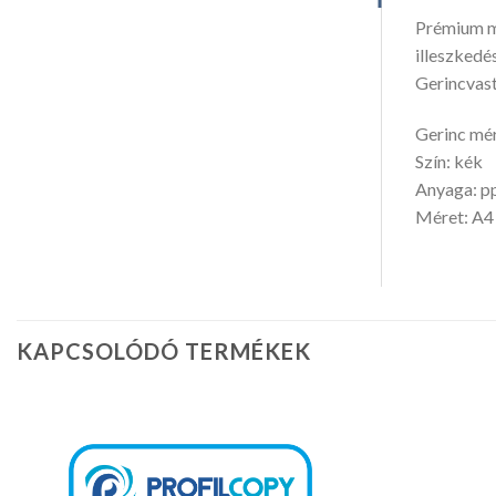
Prémium mi
illeszkedés
Gerincvas
Gerinc mér
Szín: kék
Anyaga: pp
Méret: A4
KAPCSOLÓDÓ TERMÉKEK
Kedvencekhez