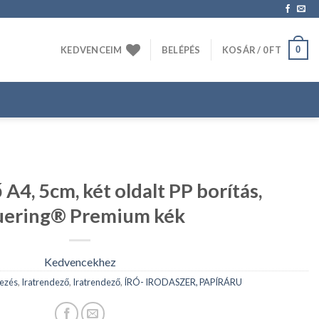
0
KEDVENCEIM
BELÉPÉS
KOSÁR /
0
FT
A4, 5cm, két oldalt PP borítás,
uering® Premium kék
Kedvencekhez
dezés
,
Iratrendező
,
Iratrendező
,
ÍRÓ- IRODASZER, PAPÍRÁRU