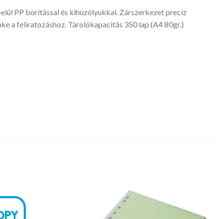
lül PP borítással és kihúzólyukkal. Zárszerkezet precíz
ímke a feliratozáshoz. Tárolókapacitás 350 lap (A4 80gr.)
Kedvencekhez
Kedvencekhez