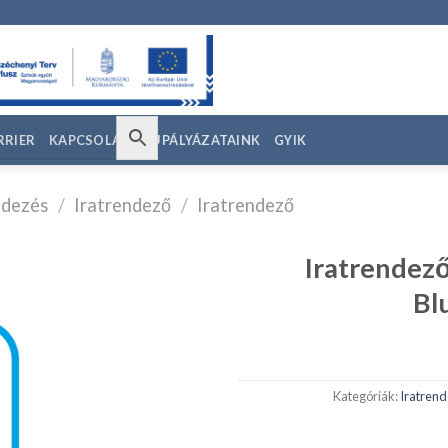
RRIER
KAPCSOLAT
EU PÁLYÁZATAINK
GYIK
ndezés
/
Iratrendező
/
Iratrendező
Iratrendező 
Bl
edvencekhez
Kategóriák:
Iratren