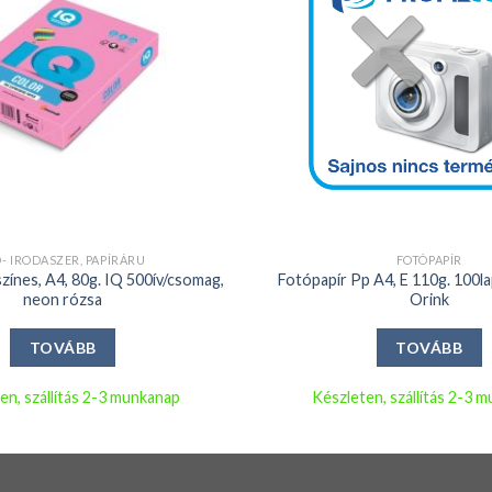
+
Ó- IRODASZER, PAPÍRÁRU
FOTÓPAPÍR
zínes, A4, 80g. IQ 500ív/csomag,
Fotópapír Pp A4, E 110g. 100lap
neon rózsa
Orink
TOVÁBB
TOVÁBB
en, szállítás 2-3 munkanap
Készleten, szállítás 2-3 