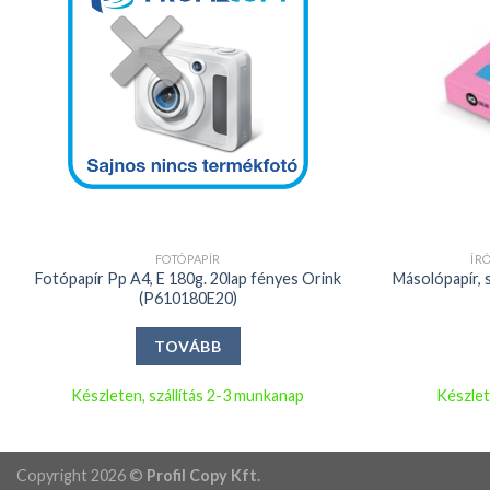
+
+
FOTÓPAPÍR
ÍR
Fotópapír Pp A4, E 180g. 20lap fényes Orink
Másolópapír, s
(P610180E20)
TOVÁBB
Készleten, szállítás 2-3 munkanap
Készlet
Copyright 2026 ©
Profil Copy Kft.