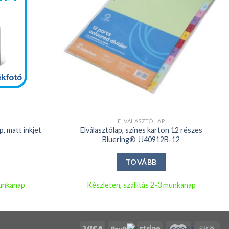
+
ELVÁLASZTÓ LAP
, matt inkjet
Elválasztólap, színes karton 12 részes
Bluering® JJ40912B-12
TOVÁBB
munkanap
Készleten, szállítás 2-3 munkanap