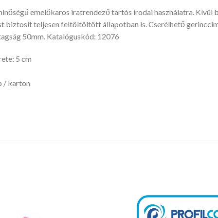
nőségű emelőkaros iratrendező tartós irodai használatra. Kívül be
t biztosít teljesen feltöltöltött állapotban is. Cserélhető gerincc
tagság 50mm. Katalóguskód: 12076
ete: 5 cm
 / karton
Kedvencekhez