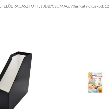
 FELÜL RAGASZTOTT, 10DB/CSOMAG, 70gr Katalóguskód: 1
Kedvencekhez