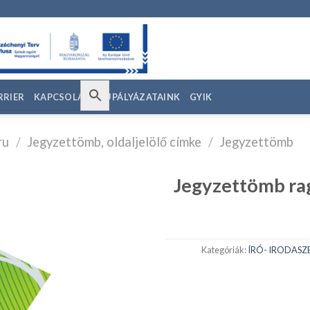
RRIER
KAPCSOLAT
EU PÁLYÁZATAINK
GYIK
ru
/
Jegyzettömb, oldaljelölő címke
/
Jegyzettömb
Jegyzettömb rag
edvencekhez
Kategóriák:
ÍRÓ- IRODASZE