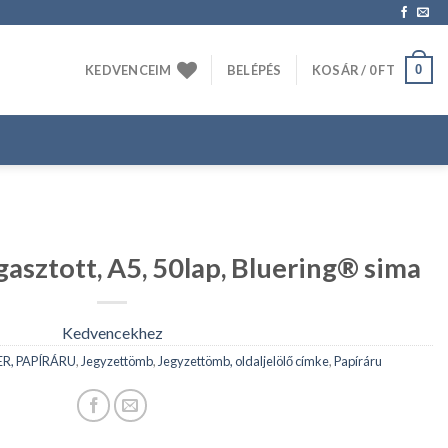
0
KEDVENCEIM
BELÉPÉS
KOSÁR /
0
FT
asztott, A5, 50lap, Bluering® sima
Kedvencekhez
R, PAPÍRÁRU
,
Jegyzettömb
,
Jegyzettömb, oldaljelölő címke
,
Papíráru