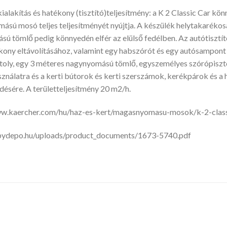
alakítás és hatékony (tisztító)teljesítmény: a K 2 Classic Car kö
sú mosó teljes teljesítményét nyújtja. A készülék helytakarékosa
ú tömlő pedig könnyedén elfér az elülső fedélben. Az autótisztí
kony eltávolításához, valamint egy habszórót és egy autósampont
toly, egy 3 méteres nagynyomású tömlő, egyszemélyes szórópisztoly,
sználatra és a kerti bútorok és kerti szerszámok, kerékpárok és a
ésére. A területteljesítmény 20 m2/h.
ww.kaercher.com/hu/haz-es-kert/magasnyomasu-mosok/k-2-clas
opydepo.hu/uploads/product_documents/1673-5740.pdf