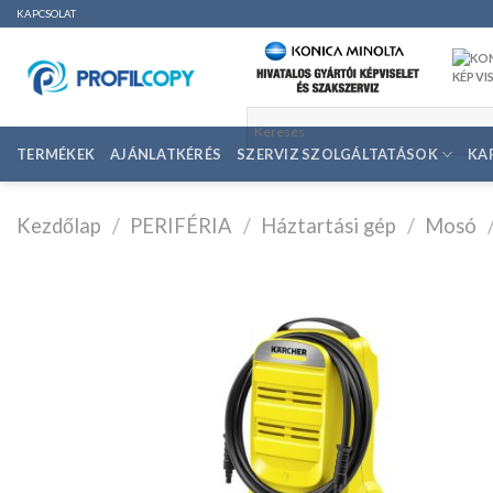
Ugrás
KAPCSOLAT
a
tartalomhoz
TERMÉKEK
AJÁNLATKÉRÉS
SZERVIZ SZOLGÁLTATÁSOK
KA
Kezdőlap
/
PERIFÉRIA
/
Háztartási gép
/
Mosó
K