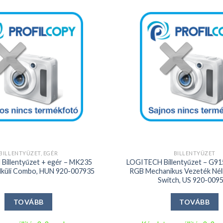
Kedvencekhez
+
BILLENTYŰZET, EGÉR
BILLENTYŰZET
Billentyűzet + egér – MK235
LOGITECH Billentyűzet – G91
lküli Combo, HUN 920-007935
RGB Mechanikus Vezeték Nélkü
Switch, US 920-009
TOVÁBB
TOVÁBB