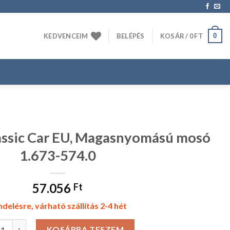
0
KEDVENCEIM
BELÉPÉS
KOSÁR /
0
FT
assic Car EU, Magasnyomású mosó
1.673-574.0
57.056
Ft
delésre, várható szállítás 2-4 hét
er K 2 Classic Car EU, Magasnyomású mosó 1.673-574.0 mennyiség
KOSÁRBA TESZEM