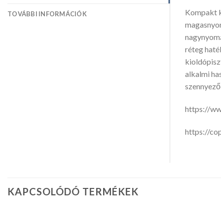
Kompakt ki
TOVÁBBI INFORMÁCIÓK
magasnyomá
nagynyomás
réteg haté
kioldópisz
alkalmi ha
szennyeződ
https://w
https://c
KAPCSOLÓDÓ TERMÉKEK