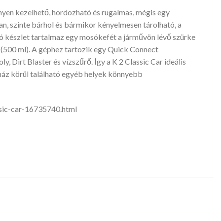
nnyen kezelhető, hordozható és rugalmas, mégis egy
n, szinte bárhol és bármikor kényelmesen tárolható, a
tó készlet tartalmaz egy mosókefét a járművön lévő szürke
 (500 ml). A géphez tartozik egy Quick Connect
 Dirt Blaster és vízszűrő. Így a K 2 Classic Car ideális
 ház körül található egyéb helyek könnyebb
sic-car-16735740.html