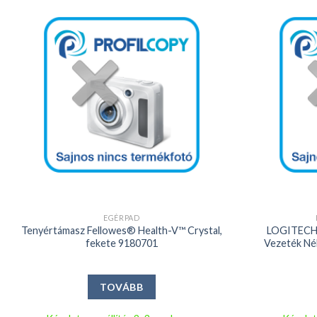
Kedvencekhez
+
+
EGÉRPAD
Tenyértámasz Fellowes® Health-V™ Crystal,
LOGITECH 
fekete 9180701
Vezeték Né
TOVÁBB