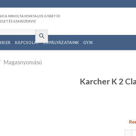
RRIER
KAPCSOLAT
EU PÁLYÁZATAINK
GYIK
/
Magasnyomású
Karcher K 2 Cl
edvencekhez
Ren
Karch