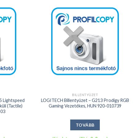
Kedvencekhez
Kedvencekhez
+
BILLENTYŰZET
5 Lightspeed
LOGITECH Billentyűzet – G213 Prodigy RGB
li (Tactile)
Gaming Vezetékes, HUN 920-010739
503
TOVÁBB