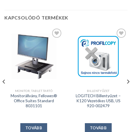
KAPCSOLÓDÓ TERMÉKEK
Kedvencekhez
Kedvencekhez
MONITOR, TABLET TARTÓ
BILLENTYŰZET
Monitorállvány, Fellowes®
LOGITECH Billentyűzet –
Office Suites Standard
K120 Vezetékes USB, US
8031101
920-002479
TOVÁBB
TOVÁBB