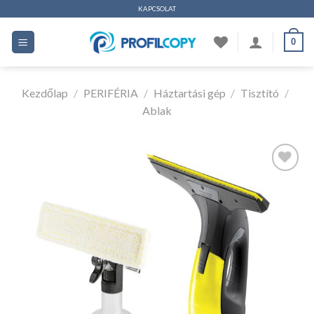
Ugrás
KAPCSOLAT
a
0
tartalomhoz
Kezdőlap
/
PERIFÉRIA
/
Háztartási gép
/
Tisztító
/
Ablak
Kedvencekhez