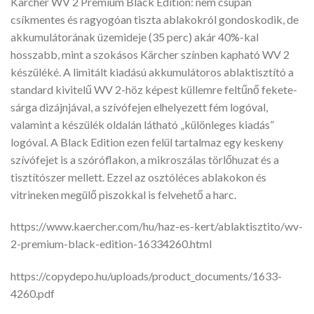
Kärcher WV 2 Premium Black Edition: nem csupán
csíkmentes és ragyogóan tiszta ablakokról gondoskodik, de
akkumulátorának üzemideje (35 perc) akár 40%-kal
hosszabb, mint a szokásos Kärcher színben kapható WV 2
készüléké. A limitált kiadású akkumulátoros ablaktisztító a
standard kivitelű WV 2-höz képest küllemre feltűnő fekete-
sárga dizájnjával, a szívófejen elhelyezett fém logóval,
valamint a készülék oldalán látható „különleges kiadás”
logóval. A Black Edition ezen felül tartalmaz egy keskeny
szívófejet is a szóróflakon, a mikroszálas törlőhuzat és a
tisztítószer mellett. Ezzel az osztóléces ablakokon és
vitrineken megülő piszokkal is felvehető a harc.
https://www.kaercher.com/hu/haz-es-kert/ablaktisztito/wv-
2-premium-black-edition-16334260.html
https://copydepo.hu/uploads/product_documents/1633-
4260.pdf