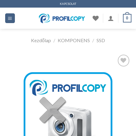
Ugrás
KAPCSOLAT
a
0
tartalomhoz
Kezdőlap
/
KOMPONENS
/
SSD
Kedvencekhez