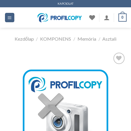
Ugrás
KAPCSOLAT
a
0
tartalomhoz
Kezdőlap
/
KOMPONENS
/
Memória
/
Asztali
Kedvencekhez