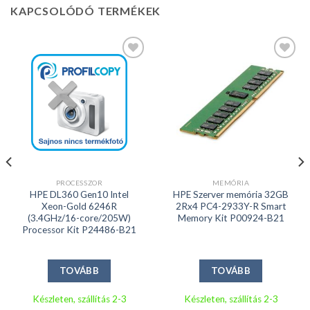
KAPCSOLÓDÓ TERMÉKEK
Kedvencekhez
Kedvencekhez
PROCESSZOR
MEMÓRIA
HPE DL360 Gen10 Intel
HPE Szerver memória 32GB
Xeon-Gold 6246R
2Rx4 PC4-2933Y-R Smart
(3.4GHz/16-core/205W)
Memory Kit P00924-B21
Processor Kit P24486-B21
TOVÁBB
TOVÁBB
Készleten, szállítás 2-3
Készleten, szállítás 2-3