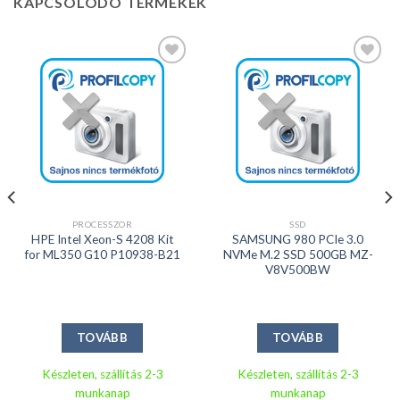
KAPCSOLÓDÓ TERMÉKEK
Kedvencekhez
Kedvencekhez
PROCESSZOR
SSD
HPE Intel Xeon-S 4208 Kit
SAMSUNG 980 PCIe 3.0
for ML350 G10 P10938-B21
NVMe M.2 SSD 500GB MZ-
V8V500BW
TOVÁBB
TOVÁBB
Készleten, szállítás 2-3
Készleten, szállítás 2-3
munkanap
munkanap