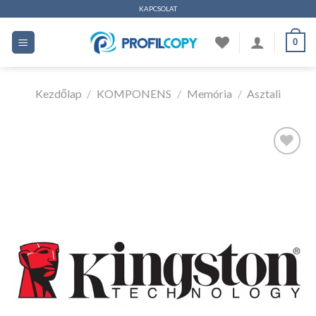
Ugrás
KAPCSOLAT
a
0
tartalomhoz
Kezdőlap
/
KOMPONENS
/
Memória
/
Asztali
Kedvencekhez