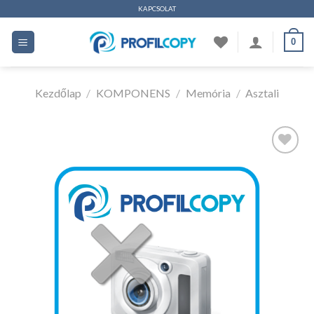
Ugrás
KAPCSOLAT
a
0
tartalomhoz
Kezdőlap
/
KOMPONENS
/
Memória
/
Asztali
Kedvencekhez