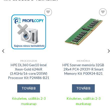
Kedvencekhez
Kedvencekhez
PROCESSZOR
MEMÓRIA
HPE DL360 Gen10 Intel
HPE Szerver memória 32GB
Xeon-Gold 6246R
2Rx4 PC4-2933Y-R Smart
(3.4GHz/16-core/205W)
Memory Kit P00924-B21
Processor Kit P24486-B21
TOVÁBB
TOVÁBB
Készleten, szállítás 2-3
Készleten, szállítás 2-3
munkanap
munkanap