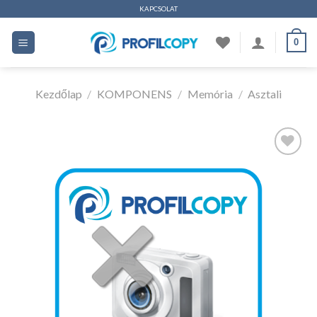
Ugrás
KAPCSOLAT
a
0
tartalomhoz
Kezdőlap
/
KOMPONENS
/
Memória
/
Asztali
Kedvencekhez