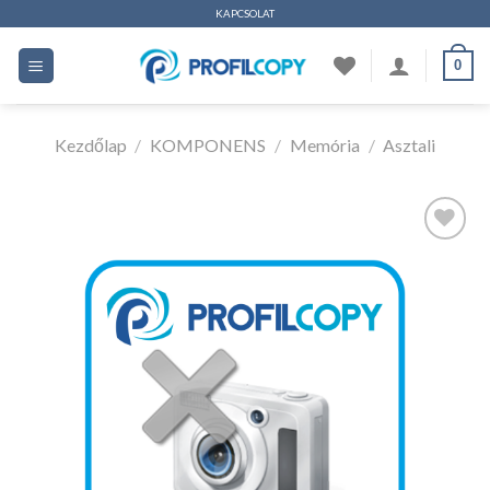
Ugrás
KAPCSOLAT
a
0
tartalomhoz
Kezdőlap
/
KOMPONENS
/
Memória
/
Asztali
Kedvencekhez