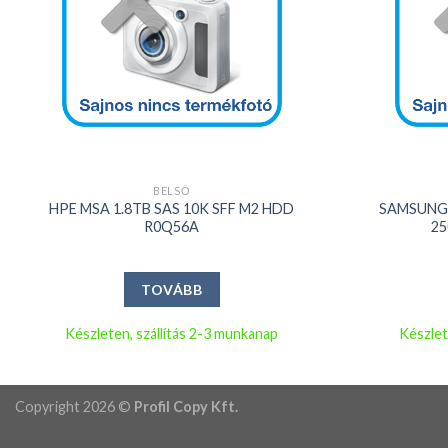
+
+
BELSŐ
HPE MSA 1.8TB SAS 10K SFF M2 HDD
SAMSUNG 9
R0Q56A
2
TOVÁBB
Készleten, szállítás 2-3 munkanap
Készlet
Copyright 2026 ©
Profil Copy Kft.