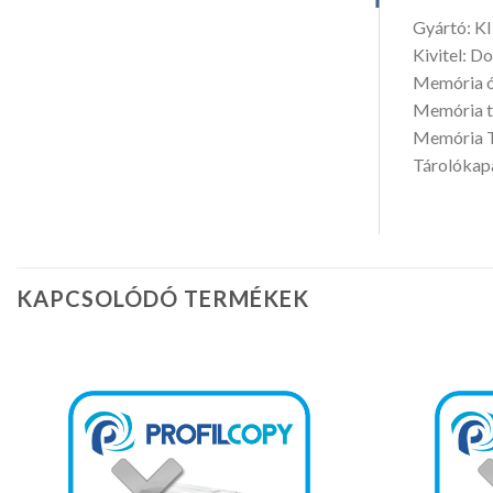
Gyártó: 
Kivitel: D
Memória ó
Memória t
Memória 
Tárolókapa
KAPCSOLÓDÓ TERMÉKEK
Kedvencekhez