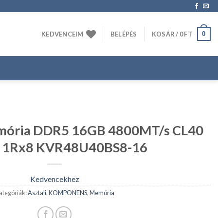
0
KEDVENCEIM
BELÉPÉS
KOSÁR /
0
FT
ória DDR5 16GB 4800MT/s CL40
 1Rx8 KVR48U40BS8-16
Kedvencekhez
ategóriák:
Asztali
,
KOMPONENS
,
Memória