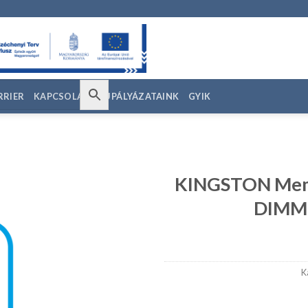
RRIER
KAPCSOLAT
EU PÁLYÁZATAINK
GYIK
KINGSTON Mem
DIMM
edvencekhez
K