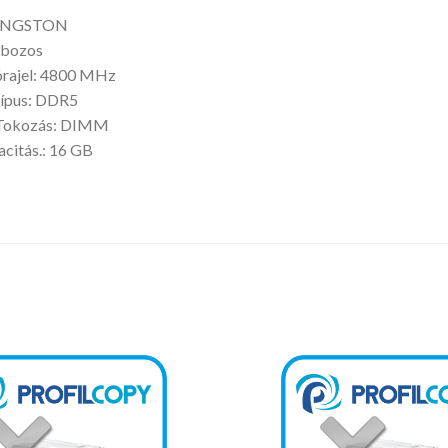
KINGSTON
obozos
rajel: 4800 MHz
ípus: DDR5
Tokozás: DIMM
citás.: 16 GB
Kedvencekhez