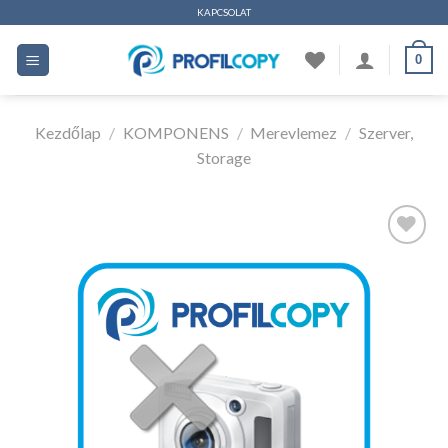
Ugrás
KAPCSOLAT
a
0
tartalomhoz
Kezdőlap
/
KOMPONENS
/
Merevlemez
/
Szerver,
Storage
Kedvencekhez