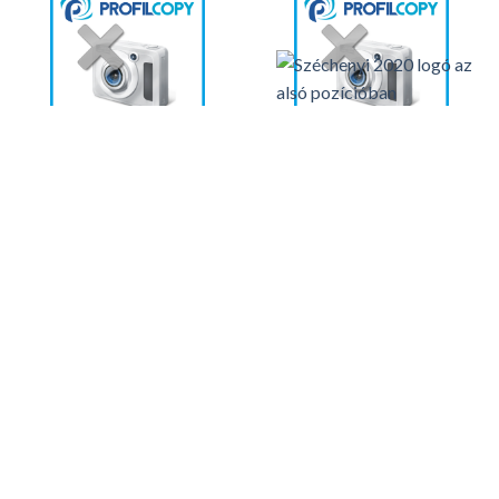
Kedvencekhez
Kedvencekhez
BELSŐ
SSD
HPE 300GB SAS 10K SFF BC
SAMSUNG 980 PCIe 3.0
MV HDD P40430-B21
NVMe M.2 SSD 250GB MZ-
V8V250BW
TOVÁBB
TOVÁBB
Készleten, szállítás 2-3
Készleten, szállítás 2-3
munkanap
munkanap