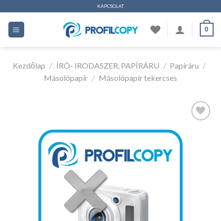
Ugrás
KAPCSOLAT
a
0
tartalomhoz
Kezdőlap
/
ÍRÓ- IRODASZER, PAPÍRÁRU
/
Papíráru
/
Másolópapír
/
Másolópapír tekercses
Kedvencekhez