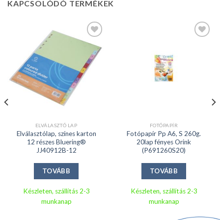
KAPCSOLÓDÓ TERMÉKEK
Kedvencekhez
Kedvencekhez
ELVÁLASZTÓ LAP
FOTÓPAPÍR
Elválasztólap, színes karton
Fotópapír Pp A6, S 260g.
12 részes Bluering®
20lap fényes Orink
JJ40912B-12
(P691260S20)
TOVÁBB
TOVÁBB
Készleten, szállítás 2-3
Készleten, szállítás 2-3
munkanap
munkanap