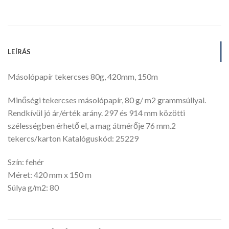
LEÍRÁS
Másolópapír tekercses 80g, 420mm, 150m
Minőségi tekercses másolópapír, 80 g/ m2 grammsúllyal.
Rendkívül jó ár/érték arány. 297 és 914 mm közötti
szélességben érhető el, a mag átmérője 76 mm.2
tekercs/karton Katalóguskód: 25229
Szín: fehér
Méret: 420 mm x 150 m
Súlya g/m2: 80