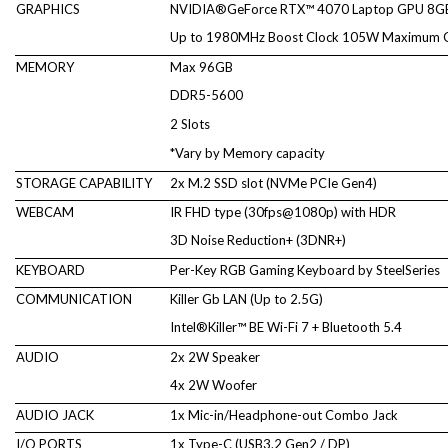
GRAPHICS
NVIDIA®GeForce RTX™ 4070 Laptop GPU 8
Up to 1980MHz Boost Clock 105W Maximum Gra
MEMORY
Max 96GB
DDR5-5600
2 Slots
*Vary by Memory capacity
STORAGE CAPABILITY
2x M.2 SSD slot (NVMe PCIe Gen4)
WEBCAM
IR FHD type (30fps@1080p) with HDR
3D Noise Reduction+ (3DNR+)
KEYBOARD
Per-Key RGB Gaming Keyboard by SteelSeries
COMMUNICATION
Killer Gb LAN (Up to 2.5G)
Intel®Killer™ BE Wi-Fi 7 + Bluetooth 5.4
AUDIO
2x 2W Speaker
4x 2W Woofer
AUDIO JACK
1x Mic-in/Headphone-out Combo Jack
I/O PORTS
1x Type-C (USB3.2 Gen2 / DP)