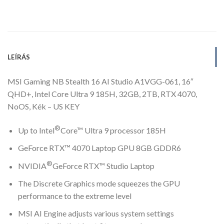
LEÍRÁS
MSI Gaming NB Stealth 16 AI Studio A1VGG-061, 16″
QHD+, Intel Core Ultra 9 185H, 32GB, 2TB, RTX 4070,
NoOS, Kék – US KEY
®
Up to Intel
Core™ Ultra 9 processor 185H
GeForce RTX™ 4070 Laptop GPU 8GB GDDR6
®
NVIDIA
GeForce RTX™ Studio Laptop
The Discrete Graphics mode squeezes the GPU
performance to the extreme level
MSI AI Engine adjusts various system settings