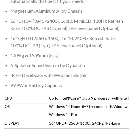
automatically that best fit your needs
Magnesium-Aluminum Alloy Chassis
16“ UHD+ (3840×2400), 16:10, MiniLED, 120Hz Refresh
Rate, 100% DCI-P3 (Typical), IPS-level panel (Optional)
16″ QHD+(2560 x 1600), 16:10, 240Hz Refresh Rate,
100% DCI-P3 (Typ.), IPS-level panel (Optional)
1.99kg & 19.95mm (est.)
6-Speaker Sound System by Dynaudio
IR FHD webcam with Webcam Shutter
99.9Whr Battery Capacity
CPU
Up to Intel®Core™ Ultra 9 processor with Inte
OS
Windows 11 Home (MSI recommends Windows 11
Windows 11 Pro
DISPLAY
16” QHD+ (2560×1600), 240Hz, IPS-Level