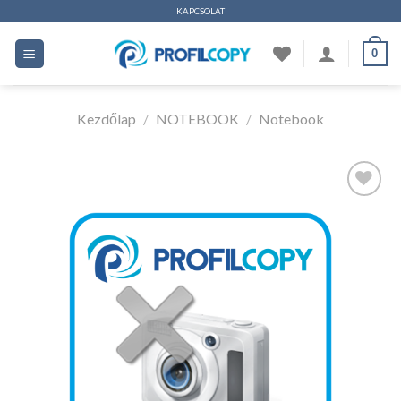
Ugrás
KAPCSOLAT
a
0
tartalomhoz
Kezdőlap
/
NOTEBOOK
/
Notebook
Kedvencekhez