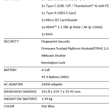
1x Type-C (USB / DP / Thunderbolt™ 4) with PD
1x Type-A USB3.2 Gen2
1x Micro SD Card Reader
1x HDMI™ 2.1 (8K @ 60Hz / 4K @ 120Hz)
1x RJ45
SECURITY
Fingerprint Security
Firmware Trusted Platform Module(fTPM) 2.0
Webcam Shutter
Kensington Lock
BATTERY
4-Cell
99.9 Battery (Whr)
AC ADAPTER
240W adapter
DIMENSION (WXDXH)
355.8 x 259.7 x 19.95 mm
WEIGHT (W/ BATTERY)
1.99 kg
COLOR
Star Blue