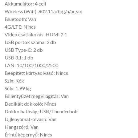
Akkumulátor: 4 cell
Wireless (Wifi): 802.11a/b/g/n/ac/ax
Bluetooth: Van
4G/LTE: Nincs
Video csatlakozás: HDMI 2.1
USB portok száma: 3 db
USB Type-C: 2 db
USB 3.1: 1 db
LAN: 10/100/1000/2500
Beépített kártyaolvasó: Nincs
Szín: Kék
Súly: 1.99 kg
Billentyűzet megvilágítás: Van
Dedikált dokkoló: Nincs
Dokkolhatóság: USB/Thunderbolt
Ujjlenyomat-olvasó: Van
Hangszóró: Van
Érintőképernyő: Nincs