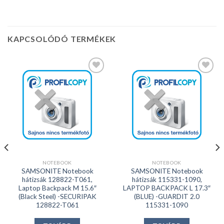
KAPCSOLÓDÓ TERMÉKEK
Kedvencekhez
Kedvencekhez
NOTEBOOK
NOTEBOOK
SAMSONITE Notebook
SAMSONITE Notebook
hátizsák 128822-T061,
hátizsák 115331-1090,
Laptop Backpack M 15.6″
LAPTOP BACKPACK L 17.3″
(Black Steel) -SECURIPAK
(BLUE) -GUARDIT 2.0
128822-T061
115331-1090