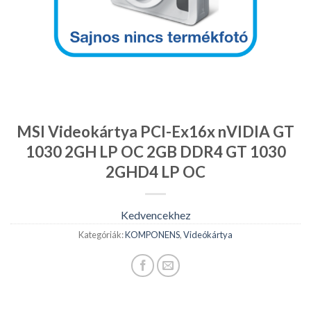
MSI Videokártya PCI-Ex16x nVIDIA GT
1030 2GH LP OC 2GB DDR4 GT 1030
2GHD4 LP OC
Kedvencekhez
Kategóriák:
KOMPONENS
,
Videókártya