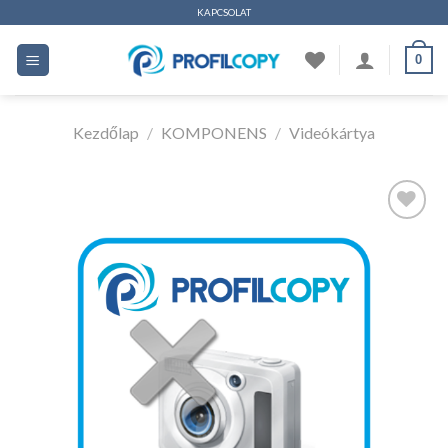
Ugrás
KAPCSOLAT
a
0
tartalomhoz
Kezdőlap
/
KOMPONENS
/
Videókártya
Kedvencekhez