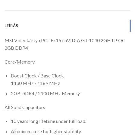
LEÍRÁS
MSI Videokártya PCI-Ex16x nVIDIA GT 1030 2GH LP OC
2GB DDR4
Core/Memory
Boost Clock / Base Clock
1430 MHz / 1189 MHz
2GB DDR4 / 2100 MHz Memory
All Solid Capacitors
10 years long lifetime under full load.
Aluminum core for higher stability.