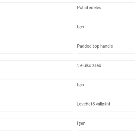
Puhafedeles
Igen
Padded top handle
1 elülső zseb
Igen
Levehető vállpánt
Igen