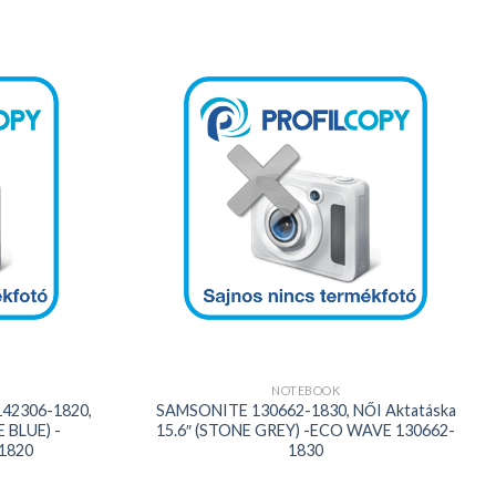
Kedvencekhez
Kedvencekhez
+
NOTEBOOK
42306-1820,
SAMSONITE 130662-1830, NŐI Aktatáska
 BLUE) -
15.6″ (STONE GREY) -ECO WAVE 130662-
1820
1830