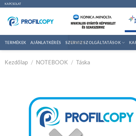
Ugrás
KAPCSOLAT
a
tartalomhoz
TERMÉKEK
AJÁNLATKÉRÉS
SZERVIZ SZOLGÁLTATÁSOK
KA
Kezdőlap
/
NOTEBOOK
/
Táska
K