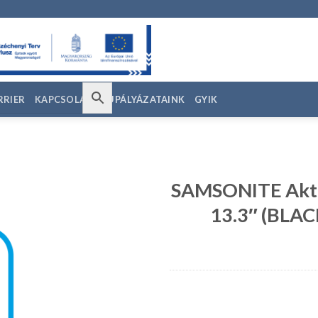
RRIER
KAPCSOLAT
EU PÁLYÁZATAINK
GYIK
SAMSONITE Akt
13.3″ (BLA
edvencekhez