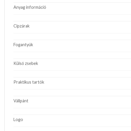
Anyag információ
Cipzárak
Fogantyúk
Külső zsebek
Praktikus tartók
Vállpánt
Logo