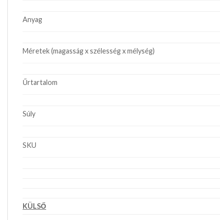
Anyag
Méretek (magasság x szélesség x mélység)
Űrtartalom
Súly
SKU
KÜLSŐ