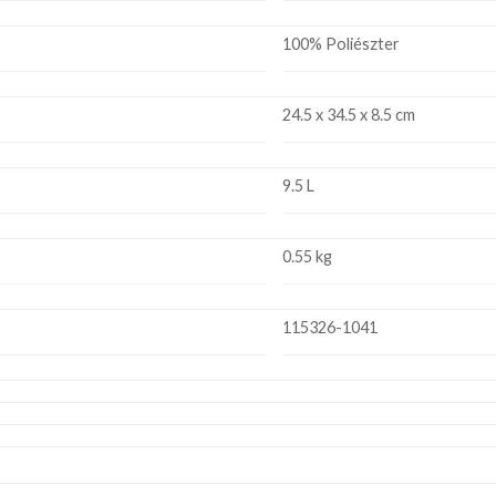
100% Poliészter
24.5 x 34.5 x 8.5 cm
9.5 L
0.55 kg
115326-1041