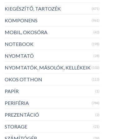
KIEGÉSZÍTŐ, TARTOZÉK
(471)
KOMPONENS
(961)
MOBIL, OKOSÓRA
(43)
NOTEBOOK
(198)
NYOMTATÓ
(28)
NYOMTATÓK, MÁSOLÓK, KELLÉKEIK
(102)
OKOS OTTHON
(113)
PAPÍR
(1)
PERIFÉRIA
(784)
PREZENTÁCIÓ
(2)
STORAGE
(21)
SZÁMÍTÓGÉP
(39)