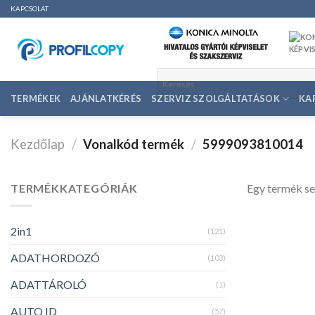
Ugrás
KAPCSOLAT
a
tartalomhoz
TERMÉKEK
AJÁNLATKÉRÉS
SZERVIZ SZOLGÁLTATÁSOK
KA
Kezdőlap
/
Vonalkód termék
/
5999093810014
TERMÉKKATEGÓRIÁK
Egy termék se
2in1
(121)
ADATHORDOZÓ
(103)
ADATTÁROLÓ
(1)
AUTO ID
(57)