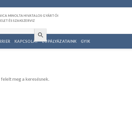
RRIER
KAPCSOLAT
EU PÁLYÁZATAINK
GYIK
 felelt meg a keresésnek.