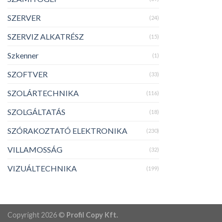
SZERVER
(24)
SZERVIZ ALKATRÉSZ
(15)
Szkenner
(1)
SZOFTVER
(33)
SZOLÁRTECHNIKA
(116)
SZOLGÁLTATÁS
(18)
SZÓRAKOZTATÓ ELEKTRONIKA
(230)
VILLAMOSSÁG
(32)
VIZUÁLTECHNIKA
(199)
Copyright 2026 ©
Profil Copy Kft.