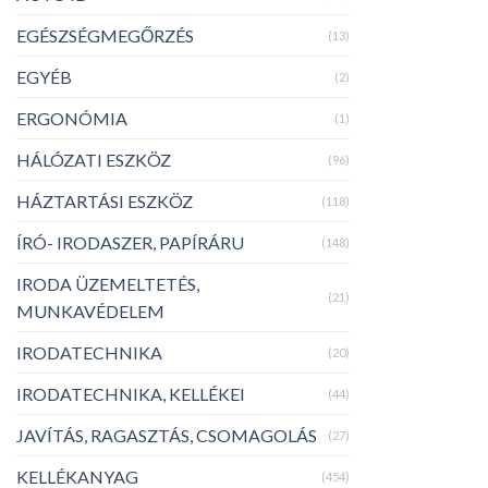
EGÉSZSÉGMEGŐRZÉS
(13)
EGYÉB
(2)
ERGONÓMIA
(1)
HÁLÓZATI ESZKÖZ
(96)
HÁZTARTÁSI ESZKÖZ
(118)
ÍRÓ- IRODASZER, PAPÍRÁRU
(148)
IRODA ÜZEMELTETÉS,
(21)
MUNKAVÉDELEM
IRODATECHNIKA
(20)
IRODATECHNIKA, KELLÉKEI
(44)
JAVÍTÁS, RAGASZTÁS, CSOMAGOLÁS
(27)
KELLÉKANYAG
(454)