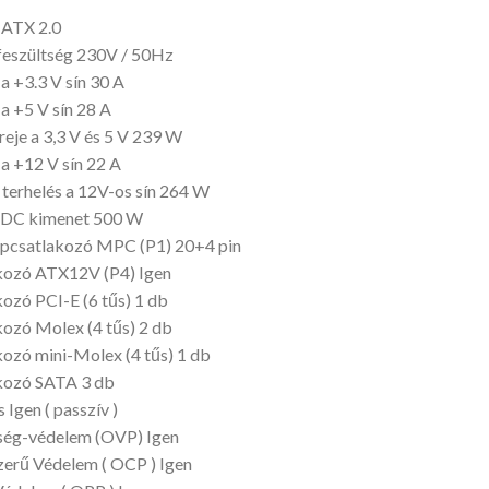
ATX 2.0
feszültség 230V / 50Hz
 a +3.3 V sín 30 A
 a +5 V sín 28 A
reje a 3,3 V és 5 V 239 W
 a +12 V sín 22 A
terhelés a 12V-os sín 264 W
DC kimenet 500 W
ápcsatlakozó MPC (P1) 20+4 pin
kozó ATX12V (P4) Igen
ozó PCI-E (6 tűs) 1 db
ozó Molex (4 tűs) 2 db
ozó mini-Molex (4 tűs) 1 db
kozó SATA 3 db
 Igen ( passzív )
tség-védelem (OVP) Igen
zerű Védelem ( OCP ) Igen