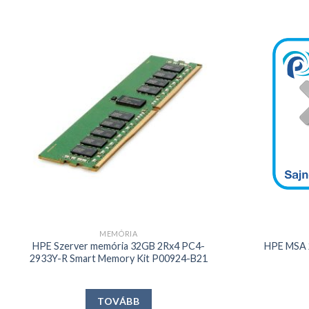
Kedvencekhez
+
+
MEMÓRIA
HPE Szerver memória 32GB 2Rx4 PC4-
HPE MSA 
2933Y-R Smart Memory Kit P00924-B21
TOVÁBB