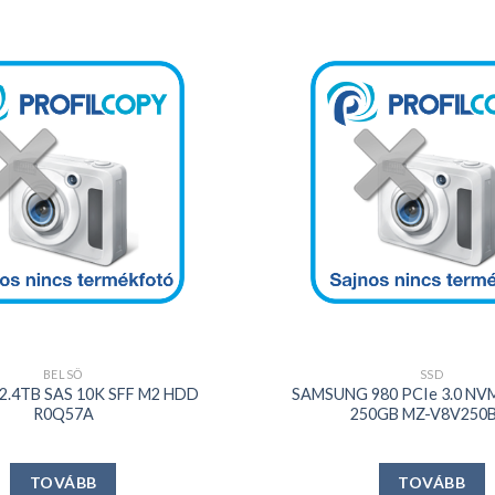
Kedvencekhez
+
BELSŐ
SSD
2.4TB SAS 10K SFF M2 HDD
SAMSUNG 980 PCIe 3.0 NV
R0Q57A
250GB MZ-V8V250
TOVÁBB
TOVÁBB