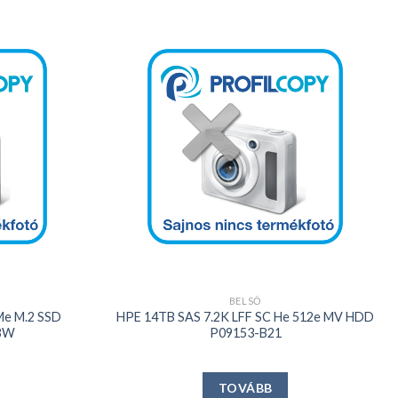
Kedvencekhez
Kedvencekhez
+
BELSŐ
Me M.2 SSD
HPE 14TB SAS 7.2K LFF SC He 512e MV HDD
BW
P09153-B21
TOVÁBB