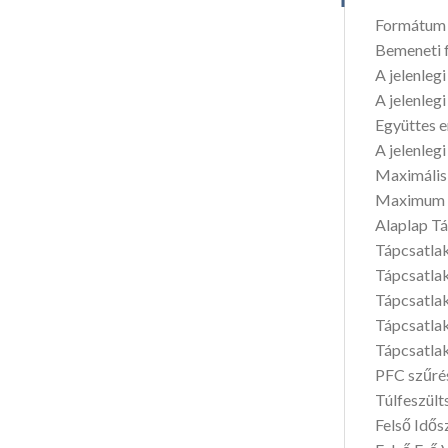
Formátum 
Bemeneti 
A jelenlegi
A jelenlegi
Együttes e
A jelenlegi
Maximális 
Maximum 
Alaplap T
Tápcsatla
Tápcsatlak
Tápcsatlak
Tápcsatlak
Tápcsatla
PFC szűrés
Túlfeszül
Felső Idős