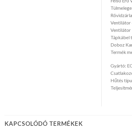
Felső Erő 
Túlmelege
Rövidzárla
Ventilátor
Ventilátor
Tápkábel 
Doboz Ka
Termék mér
Gyártó: 
Csatlakoz
Hűtés típu
Teljesítm
KAPCSOLÓDÓ TERMÉKEK