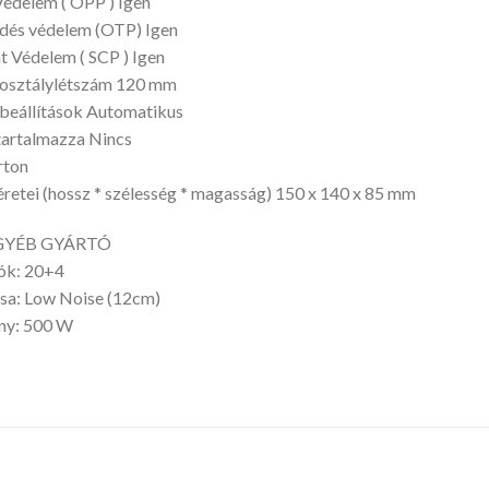
Védelem ( OPP ) Igen
dés védelem (OTP) Igen
t Védelem ( SCP ) Igen
 osztálylétszám 120 mm
 beállítások Automatikus
tartalmazza Nincs
rton
etei (hossz * szélesség * magasság) 150 x 140 x 85 mm
EGYÉB GYÁRTÓ
ók: 20+4
sa: Low Noise (12cm)
ény: 500 W