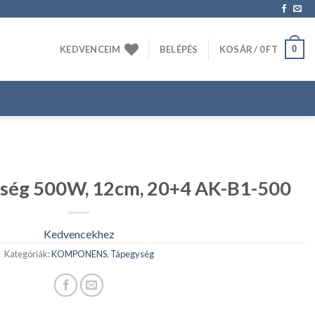
0
KEDVENCEIM
BELÉPÉS
KOSÁR /
0
FT
ég 500W, 12cm, 20+4 AK-B1-500
Kedvencekhez
Kategóriák:
KOMPONENS
,
Tápegység