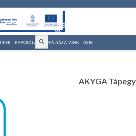
RRIER
KAPCSOLAT
EU PÁLYÁZATAINK
GYIK
AKYGA Tápegys
edvencekhez