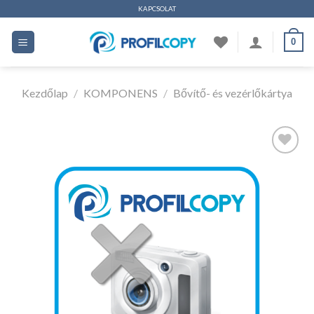
Ugrás
KAPCSOLAT
a
0
tartalomhoz
Kezdőlap
/
KOMPONENS
/
Bővítő- és vezérlőkártya
Kedvencekhez