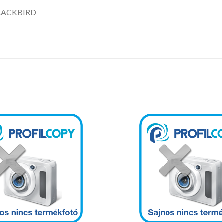
BLACKBIRD
Kedvencekhez