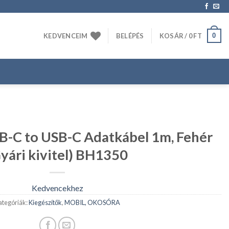
0
KEDVENCEIM
BELÉPÉS
KOSÁR /
0
FT
-C to USB-C Adatkábel 1m, Fehér
yári kivitel) BH1350
Kedvencekhez
ategóriák:
Kiegészítők
,
MOBIL, OKOSÓRA