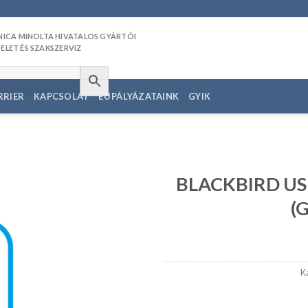
RRIER
KAPCSOLAT
EU PÁLYÁZATAINK
GYIK
BLACKBIRD USB
(G
edvencekhez
K