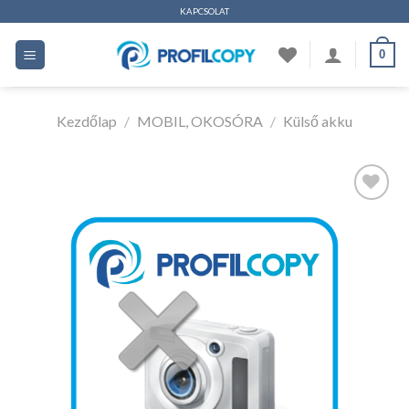
Ugrás
KAPCSOLAT
a
0
tartalomhoz
Kezdőlap
/
MOBIL, OKOSÓRA
/
Külső akku
Kedvencekhez