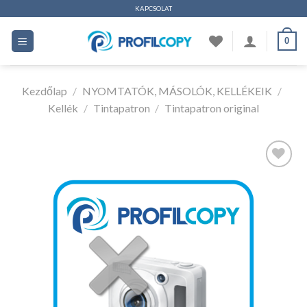
Ugrás
KAPCSOLAT
a
0
tartalomhoz
Kezdőlap
/
NYOMTATÓK, MÁSOLÓK, KELLÉKEIK
/
Kellék
/
Tintapatron
/
Tintapatron original
Kedvencekhez